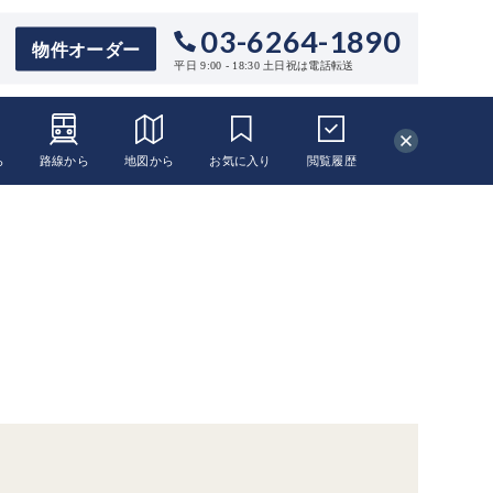
03-6264-1890
物件オーダー
平日 9:00 - 18:30 土日祝は電話転送
ら
路線から
地図から
お気に入り
閲覧
履歴