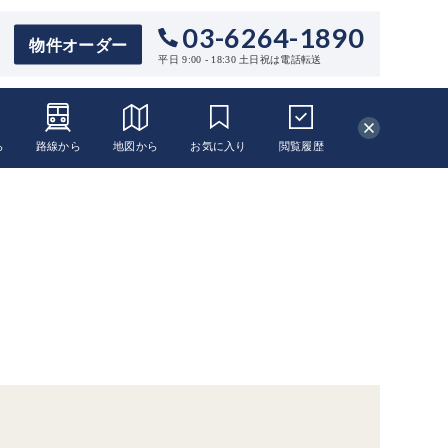
03-6264-1890
物件オーダー
平日 9:00 - 18:30 土日祝は電話転送
ら
路線から
地図から
お気に入り
閲覧
履歴