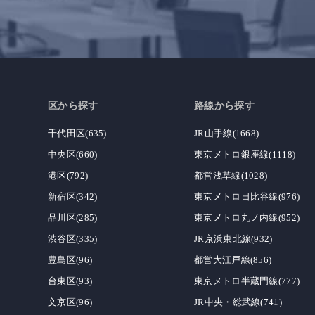
区から探す
路線から探す
千代田区(635)
JR山手線(1668)
中央区(660)
東京メトロ銀座線(1118)
港区(792)
都営浅草線(1028)
新宿区(342)
東京メトロ日比谷線(976)
品川区(285)
東京メトロ丸ノ内線(952)
渋谷区(335)
JR京浜東北線(932)
豊島区(96)
都営大江戸線(856)
台東区(93)
東京メトロ半蔵門線(777)
文京区(96)
JR中央・総武線(741)