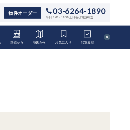
03-6264-1890
物件オーダー
平日 9:00 - 18:30 土日祝は電話転送
ら
路線から
地図から
お気に入り
閲覧
履歴