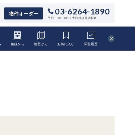
03-6264-1890
物件オーダー
平日 9:00 - 18:30 土日祝は電話転送
ら
路線から
地図から
お気に入り
閲覧
履歴