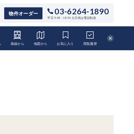
03-6264-1890
物件オーダー
平日 9:00 - 18:30 土日祝は電話転送
ら
路線から
地図から
お気に入り
閲覧
履歴