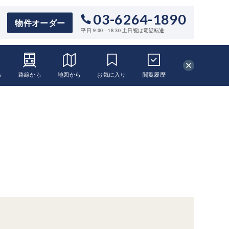
03-6264-1890
物件オーダー
平日 9:00 - 18:30 土日祝は電話転送
ら
路線から
地図から
お気に入り
閲覧
履歴