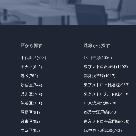
区から探す
路線から探す
千代田区(628)
JR山手線(1650)
中央区(645)
東京メトロ銀座線(1102)
港区(789)
都営浅草線(1017)
新宿区(344)
東京メトロ日比谷線(963)
品川区(284)
東京メトロ丸ノ内線(938)
渋谷区(331)
JR京浜東北線(920)
豊島区(91)
都営大江戸線(848)
台東区(92)
東京メトロ半蔵門線(768)
文京区(95)
JR中央・総武線(743)