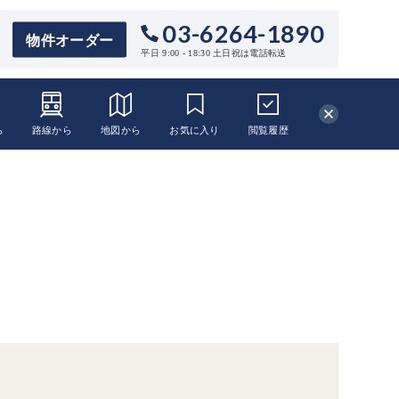
03-6264-1890
物件オーダー
平日 9:00 - 18:30 土日祝は電話転送
ら
路線から
地図から
お気に入り
閲覧
履歴