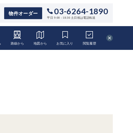
03-6264-1890
物件オーダー
平日 9:00 - 18:30 土日祝は電話転送
ら
路線から
地図から
お気に入り
閲覧
履歴