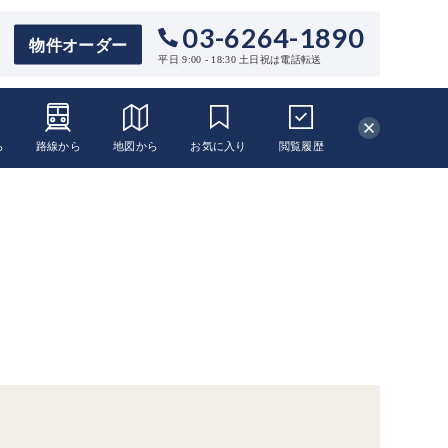
03-6264-1890
物件オーダー
平日 9:00 - 18:30 土日祝は電話転送
ら
路線から
地図から
お気に入り
閲覧
履歴