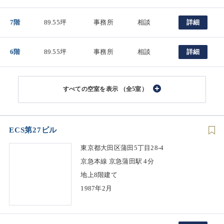
7階
89.55坪
事務所
相談
詳細
6階
89.55坪
事務所
相談
詳細
（全5室）
ECS第27ビル
東京都大田区蒲田5丁目28-4
京急本線 京急蒲田駅 4分
地上8階建て
1987年2月