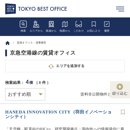
検索
エリアから
路線から
地図から
こだわり
お気に入り
履歴
賃貸オフィス・貸事務所
京急空港線の賃貸オフィス
エリアを追加する
4
検索結果：
棟 （
8
件 ）
絞り込む
賃料非公開物件とは
HANEDA INNOVATION CITY（羽田イノベーショ
ンシティ）
「天空橋」駅直結のHICity。研究開発拠点・国内外への情報発信に最