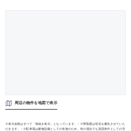
周辺の物件を地図で表示
※表示金額はすべて「税抜き表示」となっています。 / ※間取図は現況を優先させていた
だきます。 / ※駐車場は建物設備としての有無のため、有の場合でも賃貸条件としての空