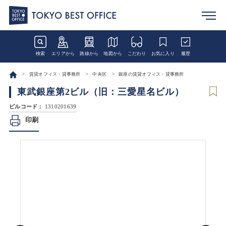
検索
エリアから
路線から
地図から
こだわり
お気に入り
履歴
賃貸オフィス・貸事務所
中央区
銀座の賃貸オフィス・貸事務所
東武銀座第2ビル（旧：三愛星名ビル）
ビルコード：
1310201639
印刷