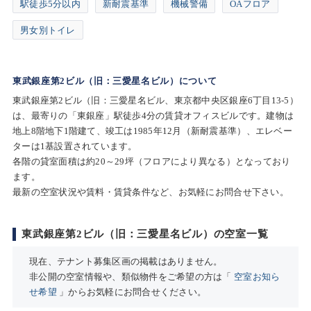
駅徒歩5分以内
新耐震基準
機械警備
OAフロア
男女別トイレ
東武銀座第2ビル（旧：三愛星名ビル）について
東武銀座第2ビル（旧：三愛星名ビル、東京都中央区銀座6丁目13-5）
は、最寄りの「東銀座」駅徒歩4分の賃貸オフィスビルです。建物は
地上8階地下1階建て、竣工は1985年12月（新耐震基準）、エレベー
ターは1基設置されています。
各階の貸室面積は約20～29坪（フロアにより異なる）となっており
ます。
最新の空室状況や賃料・賃貸条件など、お気軽にお問合せ下さい。
東武銀座第2ビル（旧：三愛星名ビル）の空室一覧
現在、テナント募集区画の掲載はありません。
非公開の空室情報や、類似物件をご希望の方は「
空室お知ら
せ希望
」からお気軽にお問合せください。