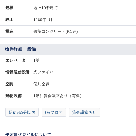
規模
地上10階建て
竣工
1980年1月
構造
鉄筋コンクリート(RC造)
物件詳細・設備
エレベーター
1基
情報通信設備
光ファイバー
空調
個別空調
建物設備
1階に貸会議室あり（有料）
駅徒歩5分以内
OAフロア
貸会議室あり
平河町伏見ビルについて