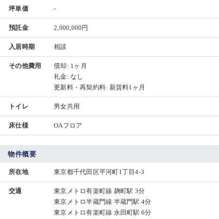
坪単価
-
預託金
2,000,000円
入居時期
相談
その他費用
償却: 1ヶ月
礼金: なし
更新料・再契約料: 新賃料1ヶ月
トイレ
男女共用
床仕様
OAフロア
物件概要
所在地
東京都千代田区平河町1丁目4-3
交通
東京メトロ有楽町線 麹町駅 3分
東京メトロ半蔵門線 半蔵門駅 4分
東京メトロ有楽町線 永田町駅 6分