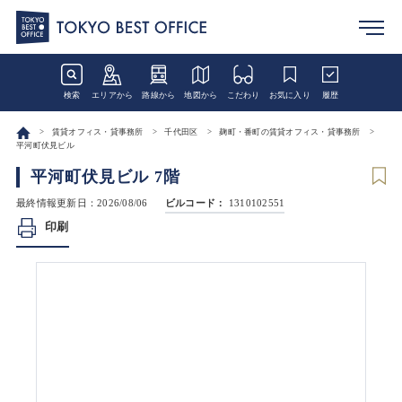
検索
エリアから
路線から
地図から
こだわり
お気に入り
履歴
賃貸オフィス・貸事務所
千代田区
麹町・番町の賃貸オフィス・貸事務所
平河町伏見ビル
平河町伏見ビル 7階
最終情報更新日：2026/08/06
ビルコード：
1310102551
印刷