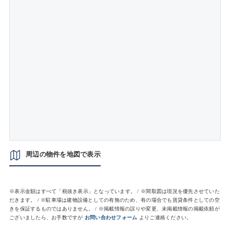
周辺の物件を地図で表示
※表示金額はすべて「税抜き表示」となっています。 / ※間取図は現況を優先させていた
だきます。 / ※駐車場は建物設備としての有無のため、有の場合でも賃貸条件としての空
きを保証するものではありません。 / ※掲載情報の誤りや変更、未掲載情報の掲載依頼が
ございましたら、お手数ですが
お問い合わせフォーム
よりご連絡ください。