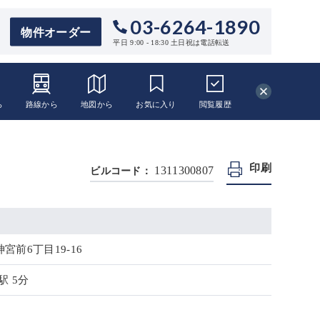
03-6264-1890
物件オーダー
平日 9:00 - 18:30 土日祝は電話転送
ら
路線から
地図から
お気に入り
閲覧
履歴
印刷
1311300807
ビルコード：
宮前6丁目19-16
駅 5分