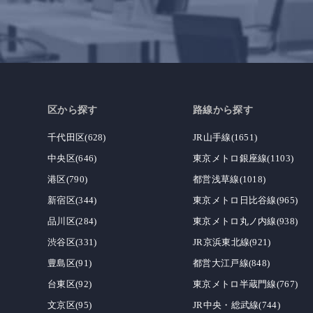
区から探す
路線から探す
千代田区(628)
JR山手線(1651)
中央区(646)
東京メトロ銀座線(1103)
港区(790)
都営浅草線(1018)
新宿区(344)
東京メトロ日比谷線(965)
品川区(284)
東京メトロ丸ノ内線(938)
渋谷区(331)
JR京浜東北線(921)
豊島区(91)
都営大江戸線(848)
台東区(92)
東京メトロ半蔵門線(767)
文京区(95)
JR中央・総武線(744)