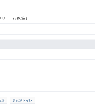
リート(SRC造)
輪場
男女別トイレ