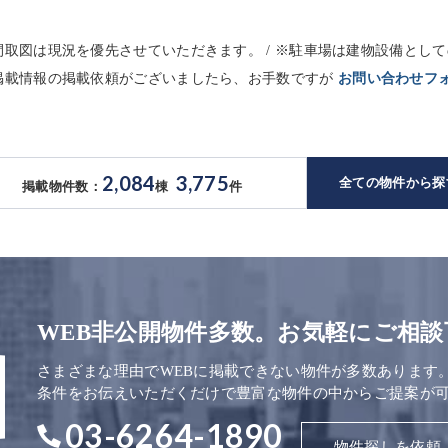
※間取図は現況を優先させていただきます。 / ※駐車場は建物設備と
未掲載情報の掲載依頼がございましたら、お手数ですが
お問い合わせフ
2,084
3,775
全ての物件から探
掲載物件数：
棟
件
WEB非公開物件多数。お気軽にご相談
さまざまな理由でWEBに掲載できない物件が多数あります
条件をお伝えいただくだけで豊富な物件の中からご提案が
03-6264-1890
物件探しを依頼