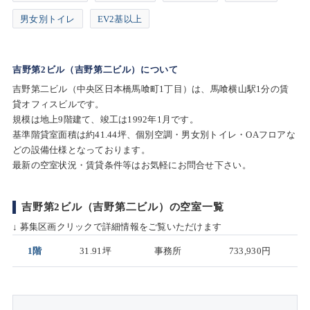
男女別トイレ
EV2基以上
吉野第2ビル（吉野第二ビル）について
吉野第二ビル（中央区日本橋馬喰町1丁目）は、馬喰横山駅1分の賃
貸オフィスビルです。
規模は地上9階建て、竣工は1992年1月です。
基準階貸室面積は約41.44坪、個別空調・男女別トイレ・OAフロアな
どの設備仕様となっております。
最新の空室状況・賃貸条件等はお気軽にお問合せ下さい。
吉野第2ビル（吉野第二ビル）の空室一覧
↓ 募集区画クリックで詳細情報をご覧いただけます
1階
31.91坪
事務所
733,930円