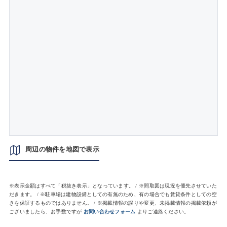
周辺の物件を地図で表示
※表示金額はすべて「税抜き表示」となっています。 / ※間取図は現況を優先させていた
だきます。 / ※駐車場は建物設備としての有無のため、有の場合でも賃貸条件としての空
きを保証するものではありません。 / ※掲載情報の誤りや変更、未掲載情報の掲載依頼が
ございましたら、お手数ですが
お問い合わせフォーム
よりご連絡ください。