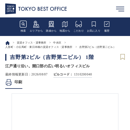
検索
エリアから
路線から
地図から
こだわり
お気に入り
履歴
賃貸オフィス・貸事務所
中央区
人形町・小伝馬町・東日本橋の賃貸オフィス・貸事務所
吉野第2ビル（吉野第二ビル）
吉野第2ビル（吉野第二ビル） 1階
江戸通り沿い。開口部の広い明るいオフィスビル
最終情報更新日：2026/08/07
ビルコード：
1310200040
印刷