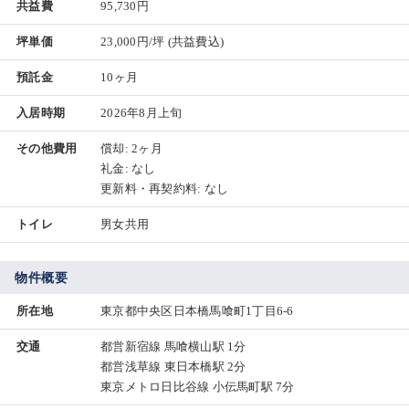
共益費
95,730円
坪単価
23,000円/坪
(共益費込)
預託金
10ヶ月
入居時期
2026年8月上旬
その他費用
償却: 2ヶ月
礼金: なし
更新料・再契約料: なし
トイレ
男女共用
物件概要
所在地
東京都中央区日本橋馬喰町1丁目6-6
交通
都営新宿線 馬喰横山駅 1分
都営浅草線 東日本橋駅 2分
東京メトロ日比谷線 小伝馬町駅 7分