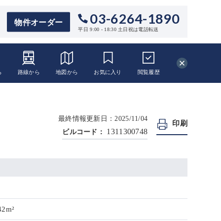
03-6264-1890
物件オーダー
平日 9:00 - 18:30 土日祝は電話転送
ら
路線から
地図から
お気に入り
閲覧
履歴
最終情報更新日：2025/11/04
印刷
1311300748
ビルコード：
42m²