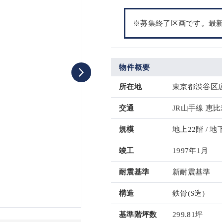
※募集終了区画です。最
物件概要
所在地
東京都渋谷区広
交通
JR山手線 恵比
規模
地上22階 / 地
竣工
1997年1月
耐震基準
新耐震基準
構造
鉄骨(S造)
基準階坪数
299.81坪