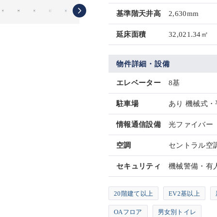
基準階天井高
2,630mm
延床面積
32,021.34㎡
物件詳細・設備
エレベーター
8基
駐車場
あり 機械式・
情報通信設備
光ファイバー
空調
セントラル空
セキュリティ
機械警備・有
20階建て以上
EV2基以上
OAフロア
男女別トイレ