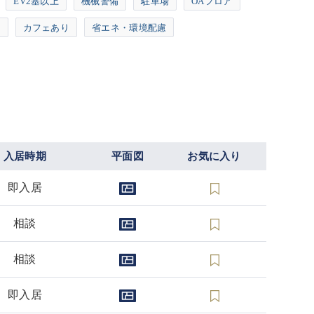
EV2基以上
機械警備
駐車場
OAフロア
上
カフェあり
省エネ・環境配慮
入居時期
平面図
お気に入り
即入居
相談
相談
即入居