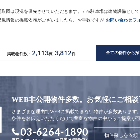
※間取図は現況を優先させていただきます。 / ※駐車場は建物設備と
未掲載情報の掲載依頼がございましたら、お手数ですが
お問い合わせフ
2,113
3,812
全ての物件から探
掲載物件数：
棟
件
WEB非公開物件多数。お気軽にご相談
さまざまな理由でWEBに掲載できない物件が多数あります
条件をお伝えいただくだけで豊富な物件の中からご提案が
03-6264-1890
物件探しを依頼