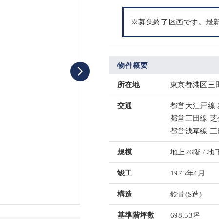
※募集終了区画です。最
物件概要
所在地
東京都港区三田
交通
都営大江戸線 
都営三田線 芝
都営浅草線 三
規模
地上26階 / 地
竣工
1975年6月
構造
鉄骨(S造)
基準階坪数
698.53坪