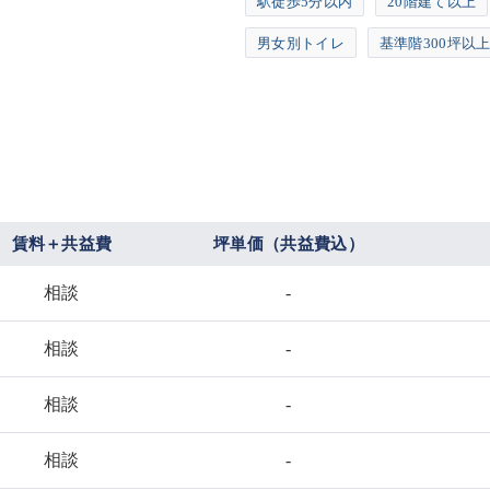
駅徒歩5分以内
20階建て以上
男女別トイレ
基準階300坪以
賃料＋共益費
坪単価（共益費込）
相談
-
相談
-
相談
-
相談
-