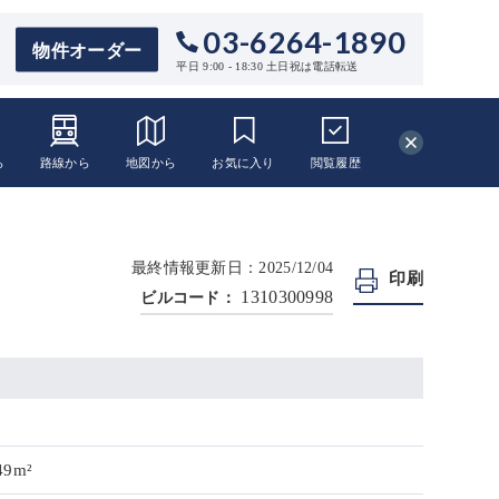
03-6264-1890
物件オーダー
平日 9:00 - 18:30 土日祝は電話転送
ら
路線から
地図から
お気に入り
閲覧
履歴
最終情報更新日：2025/12/04
印刷
1310300998
ビルコード：
49m²