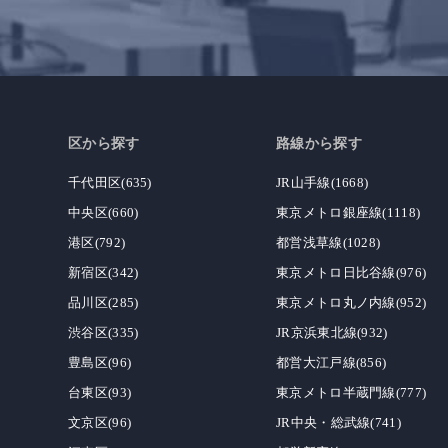
区から探す
路線から探す
千代田区(635)
JR山手線(1668)
中央区(660)
東京メトロ銀座線(1118)
港区(792)
都営浅草線(1028)
新宿区(342)
東京メトロ日比谷線(976)
品川区(285)
東京メトロ丸ノ内線(952)
渋谷区(335)
JR京浜東北線(932)
豊島区(96)
都営大江戸線(856)
台東区(93)
東京メトロ半蔵門線(777)
文京区(96)
JR中央・総武線(741)