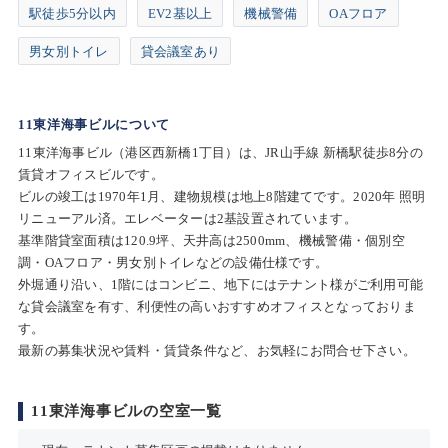
駅徒歩5分以内
EV2基以上
機械警備
OAフロア
男女別トイレ
貸会議室あり
11東洋海事ビルについて
11東洋海事ビル（港区西新橋1丁目）は、JR山手線 新橋駅徒歩8分の
賃貸オフィスビルです。
ビルの竣工は1970年1月、建物規模は地上8階建てです。2020年 照明
リニューアル済。エレベーターは2基設置されています。
基準階貸室面積は120.9坪、天井高は2500mm、機械警備・個別空
調・OAフロア・男女別トイレなどの設備仕様です。
外堀通り沿い、1階にはコンビニ、地下にはテナント様がご利用可能
な貸会議室を有す、利便性の高いおすすめオフィスとなっておりま
す。
最新の募集状況や賃料・賃貸条件など、お気軽にお問合せ下さい。
11東洋海事ビルの空室一覧