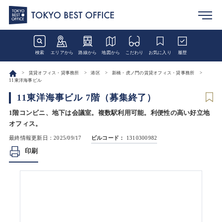
検索
エリアから
路線から
地図から
こだわり
お気に入り
履歴
賃貸オフィス・貸事務所
港区
新橋・虎ノ門の賃貸オフィス・貸事務所
11東洋海事ビル
11東洋海事ビル 7階（募集終了）
1階コンビニ、地下は会議室。複数駅利用可能。利便性の高い好立地
オフィス。
最終情報更新日：2025/09/17
ビルコード：
1310300982
印刷