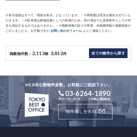
※表示金額はすべて「税抜き表示」となっています。 / ※間取図は現況を優先させていた
だきます。 / ※駐車場は建物設備としての有無のため、有の場合でも賃貸条件としての空
きを保証するものではありません。 / ※掲載情報の誤りや変更、未掲載情報の掲載依頼が
ございましたら、お手数ですが
お問い合わせフォーム
よりご連絡ください。
2,113
3,812
全ての物件から探す
掲載物件数：
棟
件
WEB非公開物件多数。お気軽にご相談下さい。
03-6264-1890
平日 9:00 - 18:30
土日祝は電話転送
物件探しを依頼