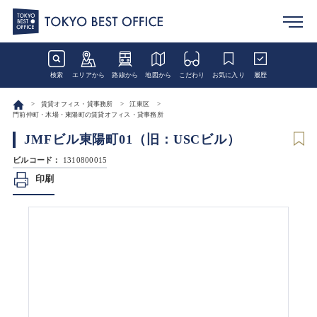
検索
エリアから
路線から
地図から
こだわり
お気に入り
履歴
賃貸オフィス・貸事務所
江東区
門前仲町・木場・東陽町の賃貸オフィス・貸事務所
JMFビル東陽町01（旧：USCビル）
ビルコード：
1310800015
印刷