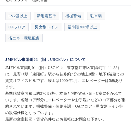
EV2基以上
新耐震基準
機械警備
駐車場
OAフロア
男女別トイレ
基準階300坪以上
省エネ・環境配慮
JMFビル東陽町01（旧：USCビル）について
JMFビル東陽町01（旧：USCビル、東京都江東区東陽4丁目11-38）
は、最寄り駅「東陽町」駅から徒歩約7分の地上8階・地下1階建ての
賃貸オフィスビルです。竣工は1990年1月、エレベーターは5基あり
ます。
基準階貸室面積は約370.98坪、本館と別館のA・B・C室に分かれて
います。各階コア部分にエレベーターやお手洗いなどのコア部分が集
約されています。機械警備・個別空調・OAフロア・男女別トイレ等
の設備仕様となっています。
最新の空室状況・賃貸条件などお気軽にお問合せ下さい。