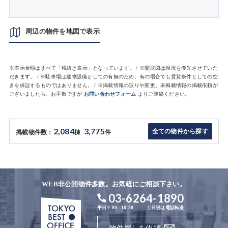
周辺の物件を地図で表示
※表示金額はすべて「税抜き表示」となっています。 / ※間取図は現況を優先させていた
だきます。 / ※駐車場は建物設備としての有無のため、有の場合でも賃貸条件としての空
きを保証するものではありません。 / ※掲載情報の誤りや変更、未掲載情報の掲載依頼が
ございましたら、お手数ですが
お問い合わせフォーム
よりご連絡ください。
2,084
3,775
全ての物件から探す
掲載物件数：
棟
件
WEB非公開物件多数。お気軽にご相談下さい。
03-6264-1890
平日 9:00 - 18:30
土日祝は電話転送