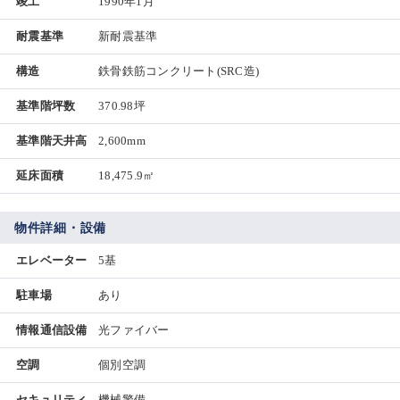
竣工
1990年1月
耐震基準
新耐震基準
構造
鉄骨鉄筋コンクリート(SRC造)
基準階坪数
370.98坪
基準階天井高
2,600mm
延床面積
18,475.9㎡
物件詳細・設備
エレベーター
5基
駐車場
あり
情報通信設備
光ファイバー
空調
個別空調
セキュリティ
機械警備