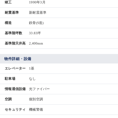
竣工
1990年3月
耐震基準
新耐震基準
構造
鉄骨(S造)
基準階坪数
33.83坪
基準階天井高
2,400mm
物件詳細・設備
エレベーター
1基
駐車場
なし
情報通信設備
光ファイバー
空調
個別空調
セキュリティ
機械警備