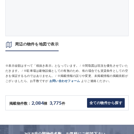
周辺の物件を地図で表示
※表示金額はすべて「税抜き表示」となっています。 / ※間取図は現況を優先させていた
だきます。 / ※駐車場は建物設備としての有無のため、有の場合でも賃貸条件としての空
きを保証するものではありません。 / ※掲載情報の誤りや変更、未掲載情報の掲載依頼が
ございましたら、お手数ですが
お問い合わせフォーム
よりご連絡ください。
2,084
3,775
全ての物件から探す
掲載物件数：
棟
件
WEB非公開物件多数。お気軽にご相談下さい。