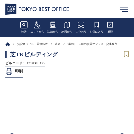
検索
エリアから
路線から
地図から
こだわり
お気に入り
履歴
賃貸オフィス・貸事務所
港区
浜松町・田町の賃貸オフィス・貸事務所
芝TKビルディング
ビルコード：
1310300125
印刷