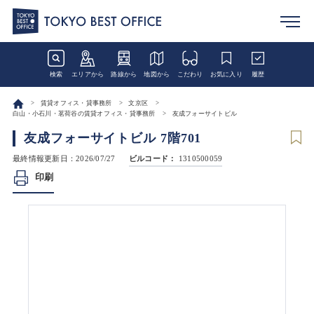
検索
エリアから
路線から
地図から
こだわり
お気に入り
履歴
賃貸オフィス・貸事務所
文京区
白山・小石川・茗荷谷の賃貸オフィス・貸事務所
友成フォーサイトビル
友成フォーサイトビル 7階701
最終情報更新日：2026/07/27
ビルコード：
1310500059
印刷