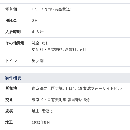
坪単価
12,112円/坪
(共益費込)
預託金
6ヶ月
入居時期
即入居
その他費用
礼金: なし
更新料・再契約料: 新賃料1ヶ月
トイレ
男女別
物件概要
所在地
東京都文京区大塚5丁目40-18 友成フォーサイトビル
交通
東京メトロ有楽町線 護国寺駅 6分
規模
地上6階建て
竣工
1992年8月