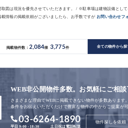
※間取図は現況を優先させていただきます。 / ※駐車場は建物設備と
未掲載情報の掲載依頼がございましたら、お手数ですが
お問い合わせフ
2,084
3,775
全ての物件から探
掲載物件数：
棟
件
WEB非公開物件多数。お気軽にご相談
さまざまな理由でWEBに掲載できない物件が多数あります
条件をお伝えいただくだけで豊富な物件の中からご提案が
03-6264-1890
物件探しを依頼
平日 9:00 - 18:30
土日祝は電話転送