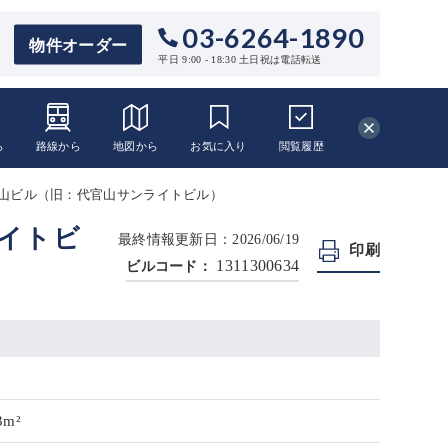
03-6264-1890
物件オーダー
平日 9:00 - 18:30 土日祝は電話転送
ら
路線から
地図から
お気に入り
閲覧
履歴
官山ビル（旧：代官山サンライトビル）
ライトビ
最終情報更新日：2026/06/19
印刷
1311300634
ビルコード：
3m²