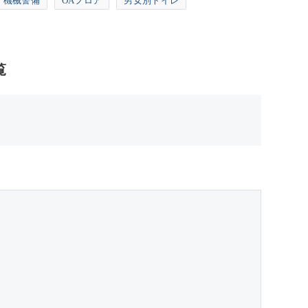
機械警備
OAフロア
男女別トイレ
覧