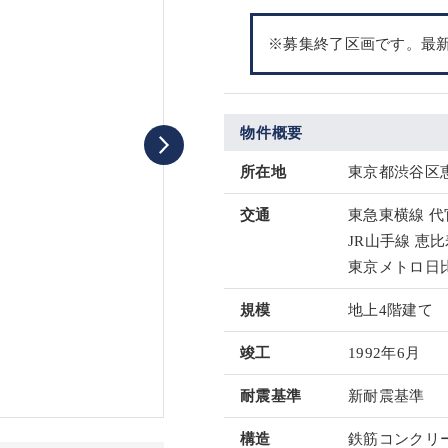
※募集終了区画です。最
物件概要
所在地
東京都渋谷区恵
交通
東急東横線 代
JR山手線 恵比
東京メトロ日比
規模
地上4階建て
竣工
1992年6月
耐震基準
新耐震基準
構造
鉄筋コンクリー