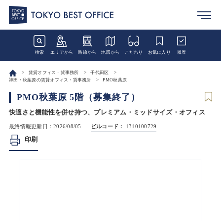
検索
エリアから
路線から
地図から
こだわり
お気に入り
履歴
賃貸オフィス・貸事務所
千代田区
神田・秋葉原の賃貸オフィス・貸事務所
PMO秋葉原
PMO秋葉原 5階（募集終了）
快適さと機能性を併せ持つ、プレミアム・ミッドサイズ・オフィス
最終情報更新日：2026/08/05
ビルコード：
1310100729
印刷