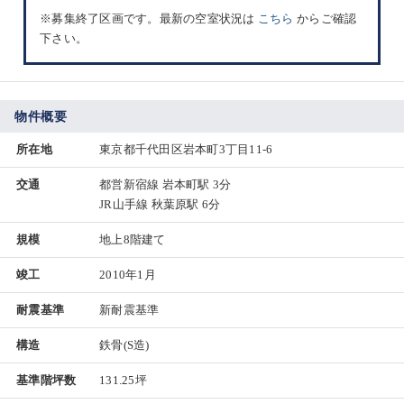
※募集終了区画です。最新の空室状況は
こちら
からご確認
下さい。
物件概要
所在地
東京都千代田区岩本町3丁目11-6
交通
都営新宿線 岩本町駅 3分
JR山手線 秋葉原駅 6分
規模
地上8階建て
竣工
2010年1月
耐震基準
新耐震基準
構造
鉄骨(S造)
基準階坪数
131.25坪