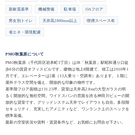
新耐震基準
機械警備
駐車場
OAフロア
男女別トイレ
天井高2800mm以上
喫煙スペース有
省エネ・環境配慮
PMO秋葉原について
PMO秋葉原（千代田区岩本町3丁目）はJR「秋葉原」駅昭和通り口徒
歩6分の賃貸オフィスビルです。建物は地上8階建て、竣工は2010年1
月です。エレベーターは2基（13人乗り・空調有）あります。１階に
屋外テラス空間を備え、開放的な印象の物件です。
基準階フロア面積は131.25坪、貸室は天井高2.8mの大型ガラスの明
るく開放的な無柱空間。ワイドスパンの窓面を誇る神田川ビューの開
放的な貸室です。グリッドシステム天井でレイアウトも自在。多段階
セキュリティ、充実したアメニティなど、ワンランク上のスペックを
標準装備。
最新の空室状況や賃料・賃貸条件など、お気軽にお問合せ下さい。