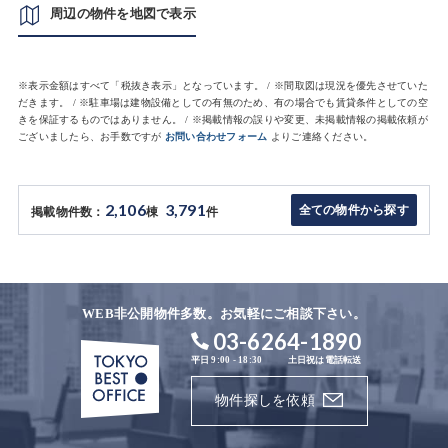
周辺の物件を地図で表示
※表示金額はすべて「税抜き表示」となっています。 / ※間取図は現況を優先させていた
だきます。 / ※駐車場は建物設備としての有無のため、有の場合でも賃貸条件としての空
きを保証するものではありません。 / ※掲載情報の誤りや変更、未掲載情報の掲載依頼が
ございましたら、お手数ですが
お問い合わせフォーム
よりご連絡ください。
2,106
3,791
全ての物件から探す
掲載物件数：
棟
件
WEB非公開物件多数。お気軽にご相談下さい。
03-6264-1890
平日 9:00 - 18:30
土日祝は電話転送
物件探しを依頼