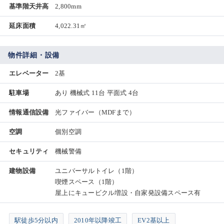
基準階天井高
2,800mm
延床面積
4,022.31㎡
物件詳細・設備
エレベーター
2基
駐車場
あり 機械式 11台 平面式 4台
情報通信設備
光ファイバー（MDFまで）
空調
個別空調
セキュリティ
機械警備
建物設備
ユニバーサルトイレ（1階）
喫煙スペース（1階）
屋上にキュービクル増設・自家発設備スペース有
駅徒歩5分以内
2010年以降竣工
EV2基以上