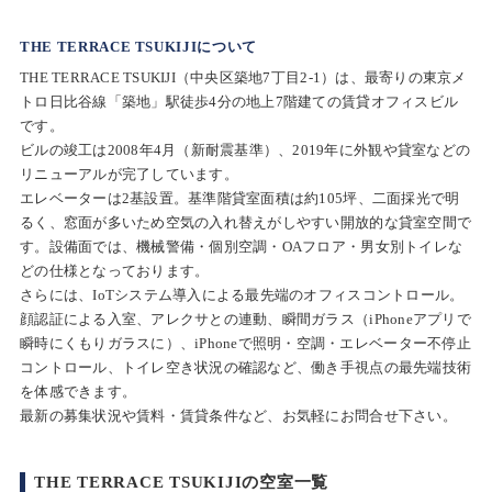
THE TERRACE TSUKIJIについて
THE TERRACE TSUKIJI（中央区築地7丁目2-1）は、最寄りの東京メ
トロ日比谷線「築地」駅徒歩4分の地上7階建ての賃貸オフィスビル
です。
ビルの竣工は2008年4月（新耐震基準）、2019年に外観や貸室などの
リニューアルが完了しています。
エレベーターは2基設置。基準階貸室面積は約105坪、二面採光で明
るく、窓面が多いため空気の入れ替えがしやすい開放的な貸室空間で
す。設備面では、機械警備・個別空調・OAフロア・男女別トイレな
どの仕様となっております。
さらには、IoTシステム導入による最先端のオフィスコントロール。
顔認証による入室、アレクサとの連動、瞬間ガラス（iPhoneアプリで
瞬時にくもりガラスに）、iPhoneで照明・空調・エレベーター不停止
コントロール、トイレ空き状況の確認など、働き手視点の最先端技術
を体感できます。
最新の募集状況や賃料・賃貸条件など、お気軽にお問合せ下さい。
THE TERRACE TSUKIJIの空室一覧