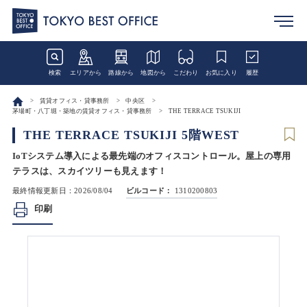
検索
エリアから
路線から
地図から
こだわり
お気に入り
履歴
賃貸オフィス・貸事務所
中央区
茅場町・八丁堀・築地の賃貸オフィス・貸事務所
THE TERRACE TSUKIJI
THE TERRACE TSUKIJI 5階WEST
IoTシステム導入による最先端のオフィスコントロール。屋上の専用
テラスは、スカイツリーも見えます！
最終情報更新日：2026/08/04
ビルコード：
1310200803
印刷