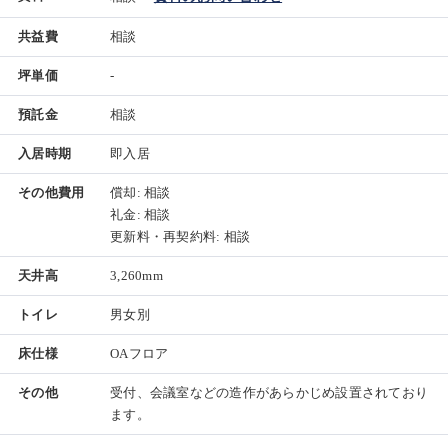
共益費
相談
坪単価
-
預託金
相談
入居時期
即入居
その他費用
償却: 相談
礼金: 相談
更新料・再契約料: 相談
天井高
3,260mm
トイレ
男女別
床仕様
OAフロア
その他
受付、会議室などの造作があらかじめ設置されており
ます。