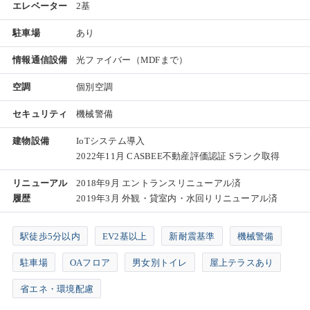
エレベーター
2基
駐車場
あり
情報通信設備
光ファイバー（MDFまで）
空調
個別空調
セキュリティ
機械警備
建物設備
IoTシステム導入
2022年11月 CASBEE不動産評価認証 Sランク取得
リニューアル
2018年9月 エントランスリニューアル済
履歴
2019年3月 外観・貸室内・水回りリニューアル済
駅徒歩5分以内
EV2基以上
新耐震基準
機械警備
駐車場
OAフロア
男女別トイレ
屋上テラスあり
省エネ・環境配慮