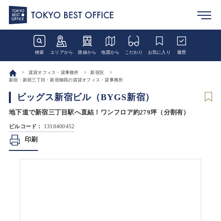
検索
エリアから
路線から
地図から
こだわり
お気に入り
履歴
賃貸オフィス・貸事務所
新宿区
新宿・新宿三丁目・新宿御苑の賃貸オフィス・貸事務所
ビッグス新宿ビル（BYGS新宿）
地下道で新宿三丁目駅へ直結！ワンフロア約279坪（分割有）
ビルコード：
1310400452
印刷