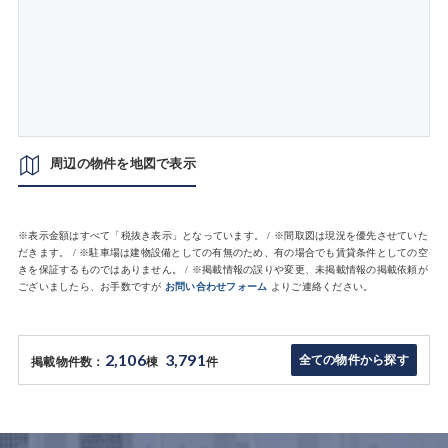
周辺の物件を地図で表示
※表示金額はすべて「税抜き表示」となっています。 / ※間取図は現況を優先させていた
だきます。 / ※駐車場は建物設備としての有無のため、有の場合でも賃貸条件としての空
きを保証するものではありません。 / ※掲載情報の誤りや変更、未掲載情報の掲載依頼が
ございましたら、お手数ですが
お問い合わせフォーム
よりご連絡ください。
2,106
3,791
全ての物件から探す
掲載物件数：
棟
件