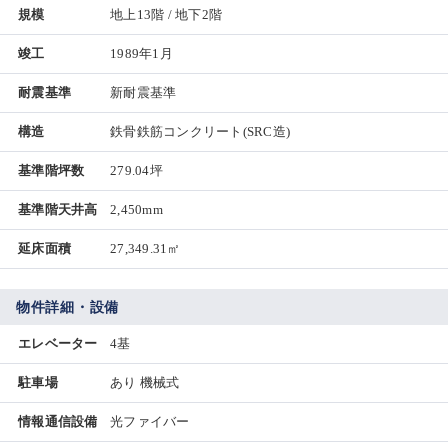
規模
地上13階 / 地下2階
竣工
1989年1月
耐震基準
新耐震基準
構造
鉄骨鉄筋コンクリート(SRC造)
基準階坪数
279.04坪
基準階天井高
2,450mm
延床面積
27,349.31㎡
物件詳細・設備
エレベーター
4基
駐車場
あり 機械式
情報通信設備
光ファイバー