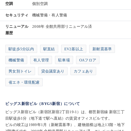
空調
個別空調
セキュリティ
機械警備・有人警備
リニューアル
2008年 全館共用部リニューアル済
履歴
駅徒歩5分以内
駅直結
EV2基以上
新耐震基準
機械警備
有人管理
駐車場
OAフロア
男女別トイレ
貸会議室あり
カフェあり
省エネ・環境配慮
ビッグス新宿ビル（BYGS新宿）について
ビッグス新宿ビル（新宿区新宿2丁目19-1）は、都営新宿線 新宿三丁
目駅徒歩1分（地下道で駅へ直結）の賃貸オフィスビルです。
ビルの竣工は1989年1月（新耐震基準）、建物規模は地上13階・地下