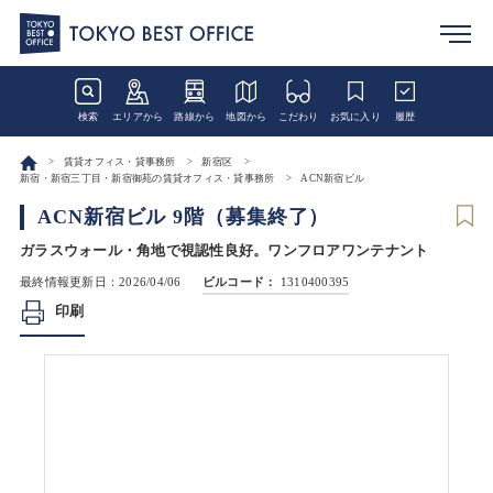
検索
エリアから
路線から
地図から
こだわり
お気に入り
履歴
賃貸オフィス・貸事務所
新宿区
新宿・新宿三丁目・新宿御苑の賃貸オフィス・貸事務所
ACN新宿ビル
ACN新宿ビル 9階（募集終了）
ガラスウォール・角地で視認性良好。ワンフロアワンテナント
最終情報更新日：2026/04/06
ビルコード：
1310400395
印刷