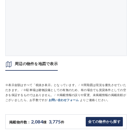
周辺の物件を地図で表示
※表示金額はすべて「税抜き表示」となっています。 / ※間取図は現況を優先させていた
だきます。 / ※駐車場は建物設備としての有無のため、有の場合でも賃貸条件としての空
きを保証するものではありません。 / ※掲載情報の誤りや変更、未掲載情報の掲載依頼が
ございましたら、お手数ですが
お問い合わせフォーム
よりご連絡ください。
2,084
3,775
全ての物件から探す
掲載物件数：
棟
件