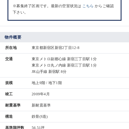
※募集終了区画です。最新の空室状況は
こちら
からご確認
下さい。
物件概要
所在地
東京都新宿区新宿2丁目12-8
交通
東京メトロ副都心線 新宿三丁目駅 1分
東京メトロ丸ノ内線 新宿三丁目駅 1分
JR山手線 新宿駅 8分
規模
地上9階 / 地下1階
竣工
2009年4月
耐震基準
新耐震基準
構造
鉄骨(S造)
基準階坪数
56.51坪