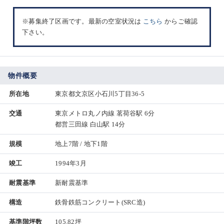
※募集終了区画です。最新の空室状況は
こちら
からご確認
下さい。
物件概要
所在地
東京都文京区小石川5丁目36-5
交通
東京メトロ丸ノ内線 茗荷谷駅 6分
都営三田線 白山駅 14分
規模
地上7階 / 地下1階
竣工
1994年3月
耐震基準
新耐震基準
構造
鉄骨鉄筋コンクリート(SRC造)
基準階坪数
105.82坪