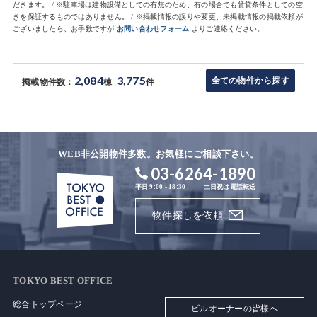
だきます。 / ※駐車場は建物設備としての有無のため、有の場合でも賃貸条件としての空
きを保証するものではありません。 / ※掲載情報の誤りや変更、未掲載情報の掲載依頼が
ございましたら、お手数ですが
お問い合わせフォーム
よりご連絡ください。
2,084
3,775
全ての物件から探す
掲載物件数：
棟
件
WEB非公開物件多数。お気軽にご相談下さい。
03-6264-1890
平日 9:00 - 18:30
土日祝は電話転送
物件探しを依頼
TOKYO BEST OFFICE
総合トップページ
ビルオーナーの皆様へ