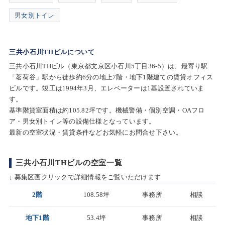
男女別トイレ
三共小石川THビルについて
三共小石川THビル（東京都文京区小石川5丁目36-5）は、最寄り駅
「茗荷谷」駅から徒歩約6分の地上7階・地下1階建ての賃貸オフィス
ビルです。竣工は1994年3月、エレベーターは1基設置されていま
す。
基準階貸室面積は約105.82坪です。機械警備・個別空調・OAフロ
ア・男女別トイレ等の設備仕様となっています。
最新の空室状況・賃貸条件などお気軽にお問合せ下さい。
三共小石川THビルの空室一覧
↓ 募集区画クリックで詳細情報をご覧いただけます
2階
108.58坪
事務所
相談
地下1階
53.4坪
事務所
相談