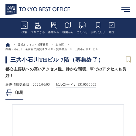
検索
エリアから
路線から
地図から
こだわり
お気に入り
履歴
賃貸オフィス・貸事務所
文京区
白山・小石川・茗荷谷の賃貸オフィス・貸事務所
三共小石川THビル
三共小石川THビル 7階（募集終了）
都心主要駅への高いアクセス性。静かな環境、車でのアクセスも良
好！
最終情報更新日：2025/06/03
ビルコード：
1310500005
印刷