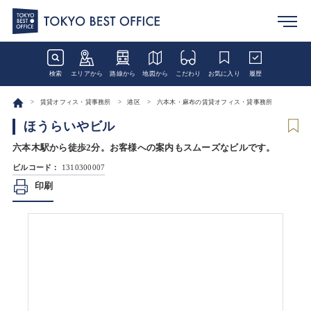
検索
エリアから
路線から
地図から
こだわり
お気に入り
履歴
賃貸オフィス・貸事務所
港区
六本木・麻布の賃貸オフィス・貸事務所
ほうらいやビル
六本木駅から徒歩2分。お客様への案内もスムーズなビルです。
ビルコード：
1310300007
印刷