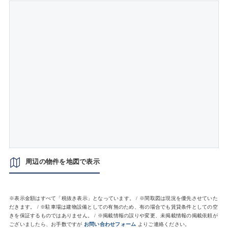
周辺の物件を地図で表示
※表示金額はすべて「税抜き表示」となっています。 / ※間取図は現況を優先させていた
だきます。 / ※駐車場は建物設備としての有無のため、有の場合でも賃貸条件としての空
きを保証するものではありません。 / ※掲載情報の誤りや変更、未掲載情報の掲載依頼が
ございましたら、お手数ですが
お問い合わせフォーム
よりご連絡ください。