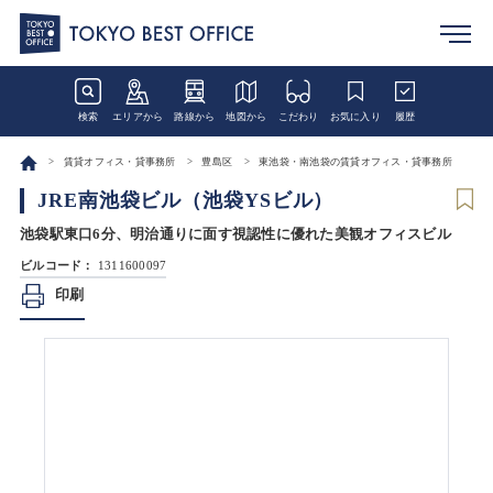
検索
エリアから
路線から
地図から
こだわり
お気に入り
履歴
賃貸オフィス・貸事務所
豊島区
東池袋・南池袋の賃貸オフィス・貸事務所
JRE南池袋ビル（池袋YSビル）
池袋駅東口6分、明治通りに面す視認性に優れた美観オフィスビル
ビルコード：
1311600097
印刷