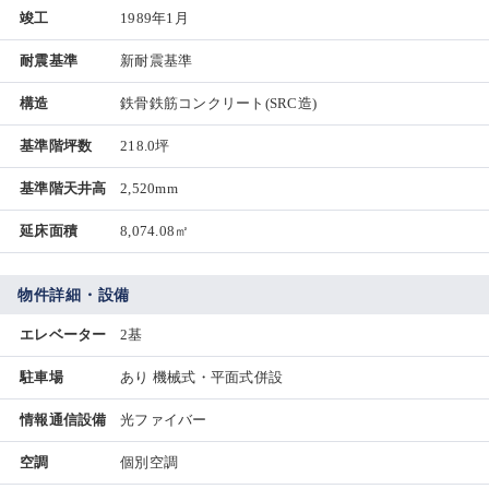
竣工
1989年1月
耐震基準
新耐震基準
構造
鉄骨鉄筋コンクリート(SRC造)
基準階坪数
218.0坪
基準階天井高
2,520mm
延床面積
8,074.08㎡
物件詳細・設備
エレベーター
2基
駐車場
あり 機械式・平面式併設
情報通信設備
光ファイバー
空調
個別空調