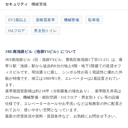
セキュリティ
機械警備
EV2基以上
新耐震基準
機械警備
駐車場
OAフロア
男女別トイレ
JRE南池袋ビル（池袋YSビル）について
JRE南池袋ビル（旧：池袋YSビル、豊島区南池袋1丁目13-23）は、最
寄り駅「池袋」駅から徒歩約6分の地上8階・地下1階建ての賃貸オフ
ィスビルです。明治通りに面し、シンボル性が高く視認性に優れた外
観が特徴です。竣工は1989年1月、エレベーターは2基設置されてい
ます。
基準階貸室面積は約218坪（分割募集の場合あり）、基準階天井高は
2520mm、機械警備・個別空調・OAフロア・男女別トイレ等の設備
仕様です。エレベーターホールやお手洗いなどは執務室の外に配置さ
れており、使いやすい空間となっています。
最新の空室状況や賃料・賃貸条件など、お気軽にお問合せ下さい。