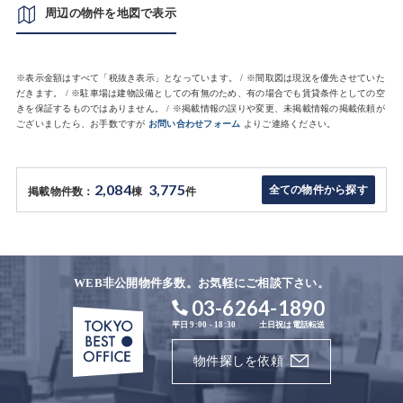
周辺の物件を地図で表示
※表示金額はすべて「税抜き表示」となっています。 / ※間取図は現況を優先させていた
だきます。 / ※駐車場は建物設備としての有無のため、有の場合でも賃貸条件としての空
きを保証するものではありません。 / ※掲載情報の誤りや変更、未掲載情報の掲載依頼が
ございましたら、お手数ですが
お問い合わせフォーム
よりご連絡ください。
2,084
3,775
全ての物件から探す
掲載物件数：
棟
件
WEB非公開物件多数。お気軽にご相談下さい。
03-6264-1890
平日 9:00 - 18:30
土日祝は電話転送
物件探しを依頼