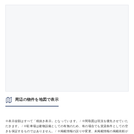
周辺の物件を地図で表示
※表示金額はすべて「税抜き表示」となっています。 / ※間取図は現況を優先させていた
だきます。 / ※駐車場は建物設備としての有無のため、有の場合でも賃貸条件としての空
きを保証するものではありません。 / ※掲載情報の誤りや変更、未掲載情報の掲載依頼が