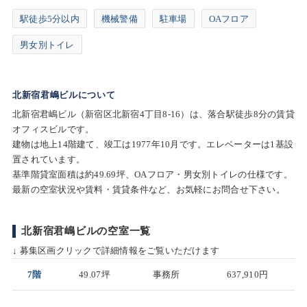
駅徒歩5分以内
機械警備
駐車場
OAフロア
男女別トイレ
北新宿君嶋ビルについて
北新宿君嶋ビル（新宿区北新宿4丁目8-16）は、落合駅徒歩8分の賃貸
オフィスビルです。
建物は地上14階建て、竣工は1977年10月です。エレベーターは1基設
置されています。
基準階貸室面積は約49.69坪、OAフロア・男女別トイレの仕様です。
最新の空室状況や賃料・賃貸条件など、お気軽にお問合せ下さい。
北新宿君嶋ビルの空室一覧
↓ 募集区画クリックで詳細情報をご覧いただけます
7階
49.07坪
事務所
637,910円