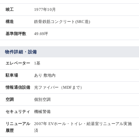
竣工
1977年10月
構造
鉄骨鉄筋コンクリート(SRC造)
基準階坪数
49.69坪
物件詳細・設備
エレベーター
1基
駐車場
あり 敷地内
情報通信設備
光ファイバー（MDFまで）
空調
個別空調
セキュリティ
機械警備
リニューアル
2007年 EVホール・トイレ・給湯室リニューアル実施
履歴
済