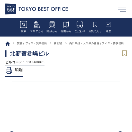
検索
エリアから
路線から
地図から
こだわり
お気に入り
履歴
賃貸オフィス・貸事務所
新宿区
高田馬場・大久保の賃貸オフィス・貸事務所
北新宿君嶋ビル
ビルコード：
1310400078
印刷