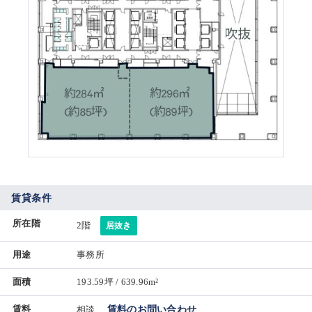
賃貸条件
所在階
2階
居抜き
用途
事務所
面積
193.59坪 / 639.96m²
賃料
相談
賃料のお問い合わせ