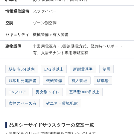
情報通信設備
光ファイバー
空調
ゾーン別空調
セキュリティ
機械警備＋有人警備
建物設備
非常用電源有・3回線受電方式、緊急時ヘリポート
有、入居テナント専用喫煙室有
駅徒歩5分以内
EV2基以上
新耐震基準
制震
非常用発電設備
機械警備
有人管理
駐車場
OAフロア
男女別トイレ
基準階300坪以上
喫煙スペース有
省エネ・環境配慮
品川シーサイドサウスタワーの空室一覧
↓ 募集区画クリックで詳細情報をご覧いただけます