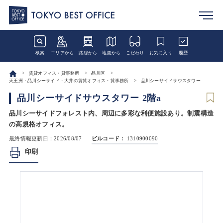
検索
エリアから
路線から
地図から
こだわり
お気に入り
履歴
賃貸オフィス・貸事務所
品川区
天王洲・品川シーサイド・大井の賃貸オフィス・貸事務所
品川シーサイドサウスタワー
品川シーサイドサウスタワー 2階a
品川シーサイドフォレスト内、周辺に多彩な利便施設あり。制震構造
の高規格オフィス。
最終情報更新日：2026/08/07
ビルコード：
1310900090
印刷