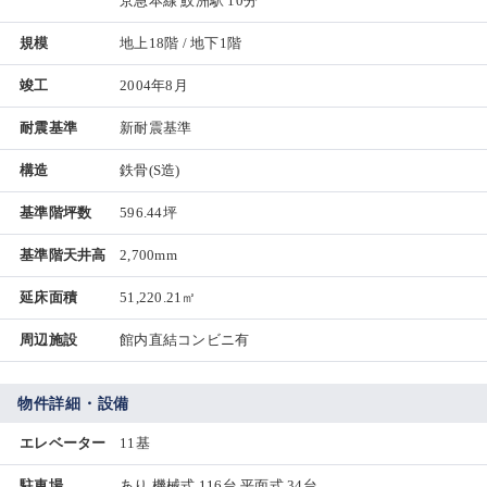
京急本線 鮫洲駅 10分
規模
地上18階 / 地下1階
竣工
2004年8月
耐震基準
新耐震基準
構造
鉄骨(S造)
基準階坪数
596.44坪
基準階天井高
2,700mm
延床面積
51,220.21㎡
周辺施設
館内直結コンビニ有
物件詳細・設備
エレベーター
11基
駐車場
あり 機械式 116台 平面式 34台