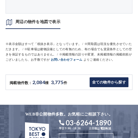
周辺の物件を地図で表示
※表示金額はすべて「税抜き表示」となっています。 / ※間取図は現況を優先させていた
だきます。 / ※駐車場は建物設備としての有無のため、有の場合でも賃貸条件としての空
きを保証するものではありません。 / ※掲載情報の誤りや変更、未掲載情報の掲載依頼が
ございましたら、お手数ですが
お問い合わせフォーム
よりご連絡ください。
2,084
3,775
全ての物件から探す
掲載物件数：
棟
件
WEB非公開物件多数。お気軽にご相談下さい。
03-6264-1890
平日 9:00 - 18:30
土日祝は電話転送