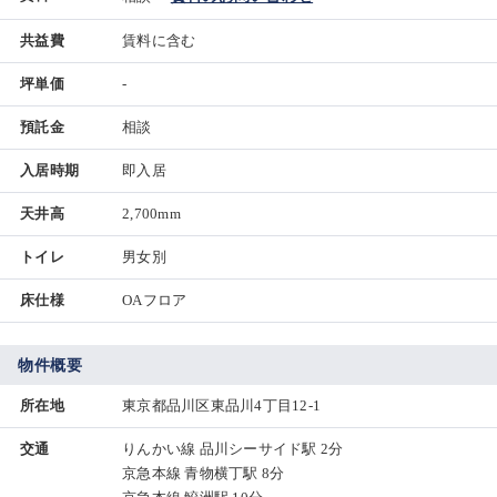
共益費
賃料に含む
坪単価
-
預託金
相談
入居時期
即入居
天井高
2,700mm
トイレ
男女別
床仕様
OAフロア
物件概要
所在地
東京都品川区東品川4丁目12-1
交通
りんかい線 品川シーサイド駅 2分
京急本線 青物横丁駅 8分