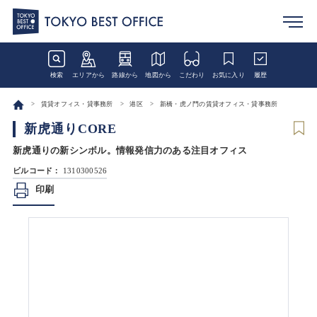
検索
エリアから
路線から
地図から
こだわり
お気に入り
履歴
賃貸オフィス・貸事務所
港区
新橋・虎ノ門の賃貸オフィス・貸事務所
新虎通りCORE
新虎通りの新シンボル。情報発信力のある注目オフィス
ビルコード：
1310300526
印刷