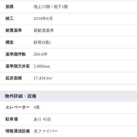
規模
地上15階 / 地下1階
竣工
2018年9月
耐震基準
新耐震基準
構造
鉄骨(S造)
基準階坪数
260.0坪
基準階天井高
2,800mm
延床面積
17,434.0㎡
物件詳細・設備
エレベーター
4基
駐車場
あり 45台
情報通信設備
光ファイバー