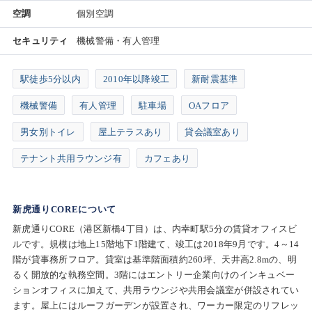
空調
個別空調
セキュリティ
機械警備・有人管理
駅徒歩5分以内
2010年以降竣工
新耐震基準
機械警備
有人管理
駐車場
OAフロア
男女別トイレ
屋上テラスあり
貸会議室あり
テナント共用ラウンジ有
カフェあり
新虎通りCOREについて
新虎通りCORE（港区新橋4丁目）は、内幸町駅5分の賃貸オフィスビ
ルです。規模は地上15階地下1階建て、竣工は2018年9月です。4～14
階が貸事務所フロア。貸室は基準階面積約260坪、天井高2.8mの、明
るく開放的な執務空間。3階にはエントリー企業向けのインキュベー
ションオフィスに加えて、共用ラウンジや共用会議室が併設されてい
ます。屋上にはルーフガーデンが設置され、ワーカー限定のリフレッ