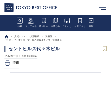
検索
エリアから
路線から
地図から
こだわり
お気に入り
履歴
賃貸オフィス・貸事務所
渋谷区
代々木・代々木上原・富ヶ谷の賃貸オフィス・貸事務所
セントヒルズ代々木ビル
ビルコード：
1311300462
印刷