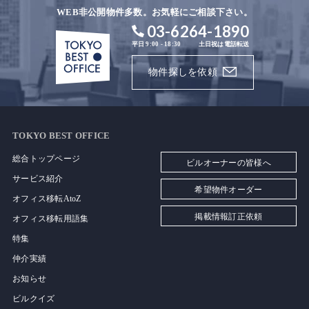
WEB非公開物件多数。お気軽にご相談下さい。
03-6264-1890
平日 9:00 - 18:30
土日祝は電話転送
物件探しを依頼
TOKYO BEST OFFICE
総合トップページ
ビルオーナーの皆様へ
サービス紹介
希望物件オーダー
オフィス移転AtoZ
掲載情報訂正依頼
オフィス移転用語集
特集
仲介実績
お知らせ
ビルクイズ