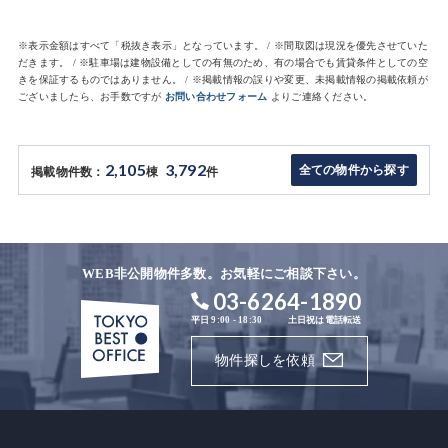
※表示金額はすべて「税抜き表示」となっています。 / ※間取図は現況を優先させていた
だきます。 / ※駐車場は建物設備としての有無のため、有の場合でも賃貸条件としての空
きを保証するものではありません。 / ※掲載情報の誤りや変更、未掲載情報の掲載依頼が
ございましたら、お手数ですが
お問い合わせフォーム
よりご連絡ください。
2,105
3,792
全ての物件から探す
掲載物件数：
棟
件
WEB非公開物件多数。お気軽にご相談下さい。
03-6264-1890
平日 9:00 - 18:30
土日祝は電話転送
物件探しを依頼