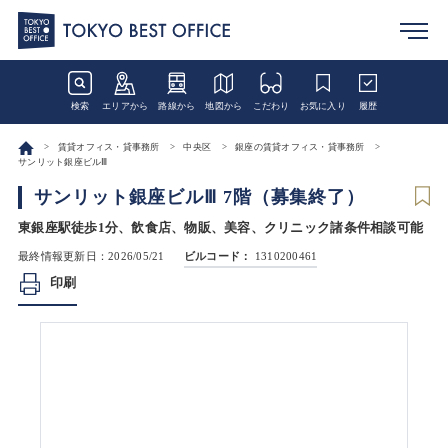
検索
エリアから
路線から
地図から
こだわり
お気に入り
履歴
賃貸オフィス・貸事務所
中央区
銀座の賃貸オフィス・貸事務所
サンリット銀座ビルⅢ
サンリット銀座ビルⅢ 7階（募集終了）
東銀座駅徒歩1分、飲食店、物販、美容、クリニック諸条件相談可能
最終情報更新日：2026/05/21
ビルコード：
1310200461
印刷