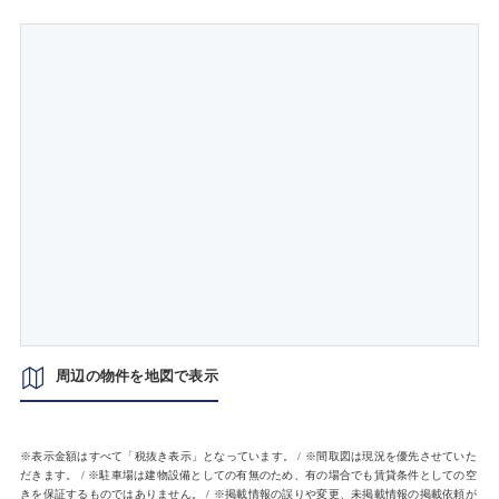
周辺の物件を地図で表示
※表示金額はすべて「税抜き表示」となっています。 / ※間取図は現況を優先させていた
だきます。 / ※駐車場は建物設備としての有無のため、有の場合でも賃貸条件としての空
きを保証するものではありません。 / ※掲載情報の誤りや変更、未掲載情報の掲載依頼が