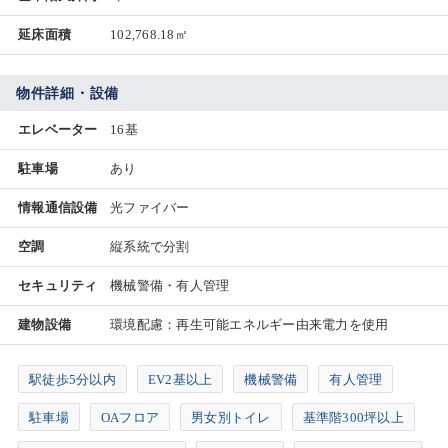
延床面積
102,768.18㎡
物件詳細・設備
エレベーター
16基
駐車場
あり
情報通信設備
光ファイバー
空調
縦系統で分割
セキュリティ
機械警備・有人管理
建物設備
環境配慮：再生可能エネルギー由来電力を使用
駅徒歩5分以内
EV2基以上
機械警備
有人管理
駐車場
OAフロア
男女別トイレ
基準階300坪以上