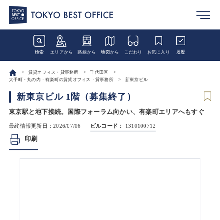
検索
エリアから
路線から
地図から
こだわり
お気に入り
履歴
賃貸オフィス・貸事務所
千代田区
大手町・丸の内・有楽町の賃貸オフィス・貸事務所
新東京ビル
新東京ビル 1階（募集終了）
東京駅と地下接続。国際フォーラム向かい、有楽町エリアへもすぐ
最終情報更新日：2026/07/06
ビルコード：
1310100712
印刷