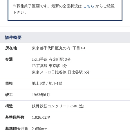
※募集終了区画です。最新の空室状況は
こちら
からご確認
下さい。
物件概要
所在地
東京都千代田区丸の内3丁目3-1
交通
JR山手線 有楽町駅 3分
JR京葉線 東京駅 1分
東京メトロ日比谷線 日比谷駅 5分
規模
地上9階 / 地下4階
竣工
1963年6月
構造
鉄骨鉄筋コンクリート(SRC造)
基準階坪数
1,926.02坪
基準階天井高
2,650mm