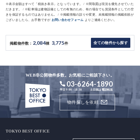
※表示金額はすべて「税抜き表示」となっています。 / ※間取図は現況を優先させていた
だきます。 / ※駐車場は建物設備としての有無のため、有の場合でも賃貸条件としての空
きを保証するものではありません。 / ※掲載情報の誤りや変更、未掲載情報の掲載依頼が
ございましたら、お手数ですが
お問い合わせフォーム
よりご連絡ください。
2,084
3,775
全ての物件から探す
掲載物件数：
棟
件
WEB非公開物件多数。お気軽にご相談下さい。
03-6264-1890
平日 9:00 - 18:30
土日祝は電話転送
物件探しを依頼
TOKYO BEST OFFICE