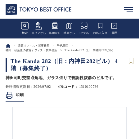
検索
エリアから
路線から
地図から
こだわり
お気に入り
履歴
賃貸オフィス・貸事務所
千代田区
神田・秋葉原の賃貸オフィス・貸事務所
The Kanda 282（旧：内神田282ビル）
The Kanda 282（旧：内神田282ビル） 4
階（募集終了）
神田司町交差点角地、ガラス張りで視認性抜群のビルです。
最終情報更新日：2026/07/02
ビルコード：
1310100736
印刷