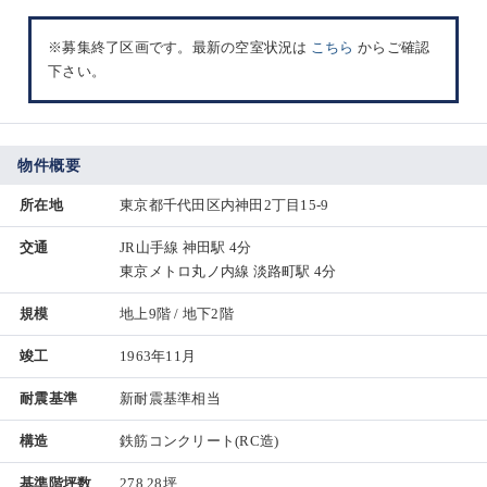
※募集終了区画です。最新の空室状況は
こちら
からご確認
下さい。
物件概要
所在地
東京都千代田区内神田2丁目15-9
交通
JR山手線 神田駅 4分
東京メトロ丸ノ内線 淡路町駅 4分
規模
地上9階 / 地下2階
竣工
1963年11月
耐震基準
新耐震基準相当
構造
鉄筋コンクリート(RC造)
基準階坪数
278.28坪