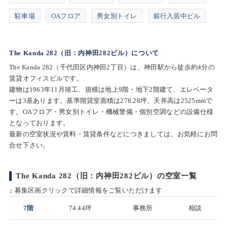
駐車場
OAフロア
男女別トイレ
銀行入居中ビル
The Kanda 282（旧：内神田282ビル）について
The Kanda 282（千代田区内神田2丁目）は、神田駅から徒歩約4分の
賃貸オフィスビルです。
建物は1963年11月竣工、規模は地上9階・地下2階建て、エレベータ
ーは3基あります。基準階貸室面積は278.28坪、天井高は2525mmで
す。OAフロア・男女別トイレ・機械警備・個別空調などの設備仕様
となっております。
最新の空室状況や賃料・賃貸条件などにつきましては、お気軽にお問
合せ下さい。
The Kanda 282（旧：内神田282ビル）の空室一覧
↓ 募集区画クリックで詳細情報をご覧いただけます
7階
74.44坪
事務所
相談