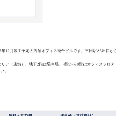
026年12月竣工予定の店舗オフィス複合ビルです。三田駅A3出口
業エリア（店舗）、地下2階は駐車場、4階から8階はオフィスフロ
さい。
賃料＋共益費
坪単価（共益費込）