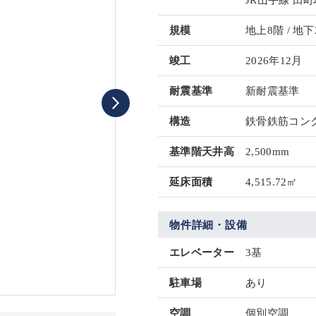
JR山手線 田町
規模
地上8階 / 地下
竣工
2026年12月
耐震基準
新耐震基準
構造
鉄骨鉄筋コンク
基準階天井高
2,500mm
延床面積
4,515.72㎡
物件詳細・設備
エレベーター
3基
駐車場
あり
空調
個別空調