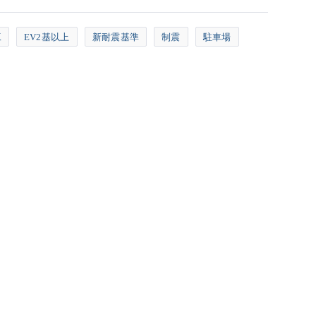
工
EV2基以上
新耐震基準
制震
駐車場