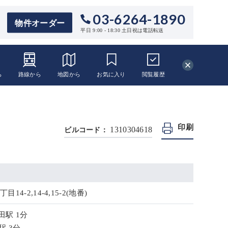
03-6264-1890
物件オーダー
平日 9:00 - 18:30 土日祝は電話転送
ら
路線から
地図から
お気に入り
閲覧
履歴
印刷
1310304618
ビルコード：
14-2,14-4,15-2(地番)
田駅 1分