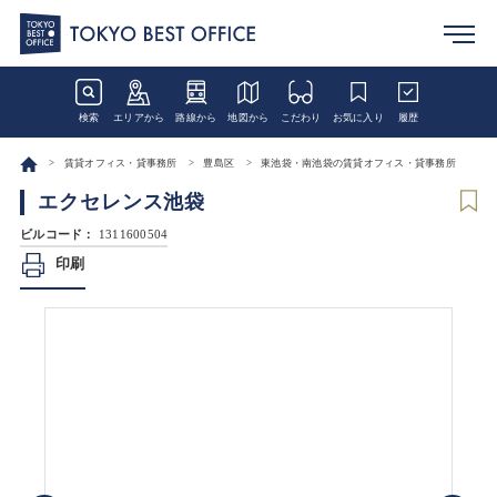
検索
エリアから
路線から
地図から
こだわり
お気に入り
履歴
賃貸オフィス・貸事務所
豊島区
東池袋・南池袋の賃貸オフィス・貸事務所
エクセレンス池袋
ビルコード：
1311600504
印刷