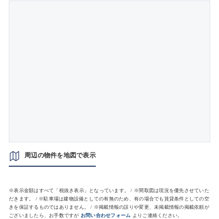
周辺の物件を地図で表示
※表示金額はすべて「税抜き表示」となっています。 / ※間取図は現況を優先させていた
だきます。 / ※駐車場は建物設備としての有無のため、有の場合でも賃貸条件としての空
きを保証するものではありません。 / ※掲載情報の誤りや変更、未掲載情報の掲載依頼が
ございましたら、お手数ですが
お問い合わせフォーム
よりご連絡ください。