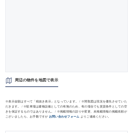
周辺の物件を地図で表示
※表示金額はすべて「税抜き表示」となっています。 / ※間取図は現況を優先させていた
だきます。 / ※駐車場は建物設備としての有無のため、有の場合でも賃貸条件としての空
きを保証するものではありません。 / ※掲載情報の誤りや変更、未掲載情報の掲載依頼が
ございましたら、お手数ですが
お問い合わせフォーム
よりご連絡ください。