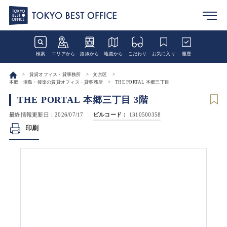
検索
エリアから
路線から
地図から
こだわり
お気に入り
履歴
賃貸オフィス・貸事務所
文京区
本郷・湯島・後楽の賃貸オフィス・貸事務所
THE PORTAL 本郷三丁目
THE PORTAL 本郷三丁目 3階
最終情報更新日：2026/07/17
ビルコード：
1310500358
印刷