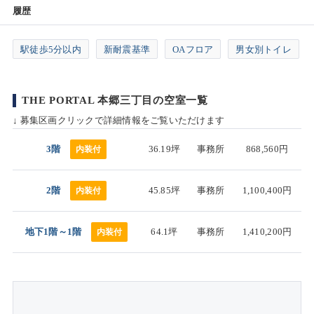
履歴
駅徒歩5分以内
新耐震基準
OAフロア
男女別トイレ
THE PORTAL 本郷三丁目の空室一覧
↓ 募集区画クリックで詳細情報をご覧いただけます
3階
36.19坪
事務所
868,560円
内装付
2階
45.85坪
事務所
1,100,400円
内装付
地下1階～1階
64.1坪
事務所
1,410,200円
内装付