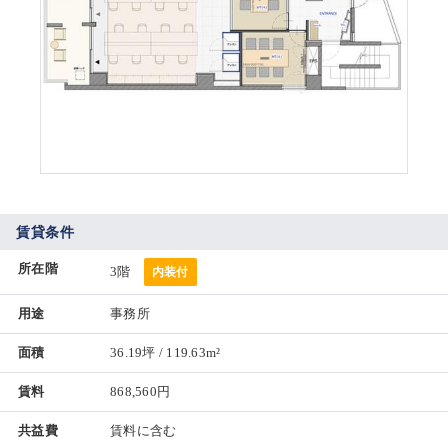
賃貸条件
所在階
3階
内装付
用途
事務所
面積
36.19坪 / 119.63m²
賃料
868,560円
共益費
賃料に含む