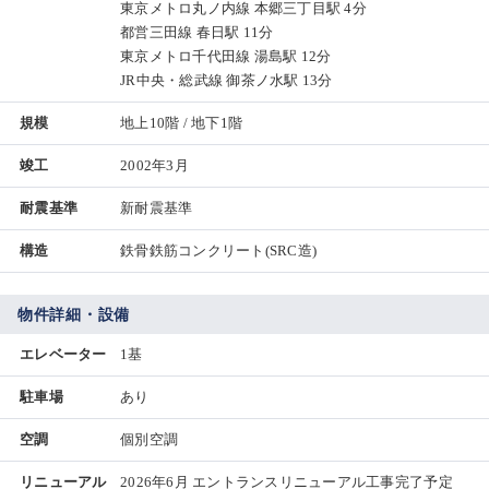
東京メトロ丸ノ内線 本郷三丁目駅 4分
都営三田線 春日駅 11分
東京メトロ千代田線 湯島駅 12分
JR中央・総武線 御茶ノ水駅 13分
規模
地上10階 / 地下1階
竣工
2002年3月
耐震基準
新耐震基準
構造
鉄骨鉄筋コンクリート(SRC造)
物件詳細・設備
エレベーター
1基
駐車場
あり
空調
個別空調
リニューアル
2026年6月 エントランスリニューアル工事完了予定