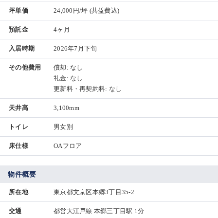
坪単価
24,000円/坪
(共益費込)
預託金
4ヶ月
入居時期
2026年7月下旬
その他費用
償却: なし
礼金: なし
更新料・再契約料: なし
天井高
3,100mm
トイレ
男女別
床仕様
OAフロア
物件概要
所在地
東京都文京区本郷3丁目35-2
交通
都営大江戸線 本郷三丁目駅 1分