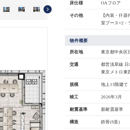
床仕様
OAフロア
その他
【内装・什器
室ブース×2
物件概要
所在地
東京都中央区日本
交通
都営浅草線 日
東京メトロ東西
規模
地上13階建て
竣工
2026年3月
耐震基準
新耐震基準
構造
鉄骨(S造)