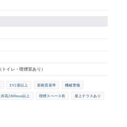
（トイレ・喫煙室あり）
工
EV2基以上
新耐震基準
機械警備
井高2800mm以上
喫煙スペース有
屋上テラスあり