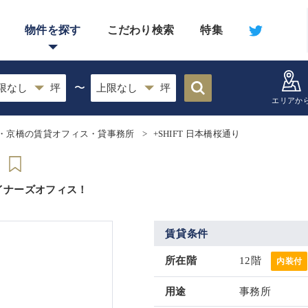
物件を探す
こだわり検索
特集
〜
エリアか
・京橋の賃貸オフィス・貸事務所
+SHIFT 日本橋桜通り
イナーズオフィス！
賃貸条件
所在階
12階
内装付
用途
事務所