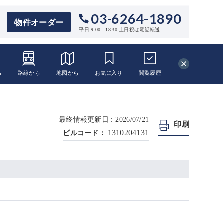
03-6264-1890
物件オーダー
平日 9:00 - 18:30 土日祝は電話転送
ら
路線から
地図から
お気に入り
閲覧
履歴
最終情報更新日：2026/07/21
印刷
1310204131
ビルコード：