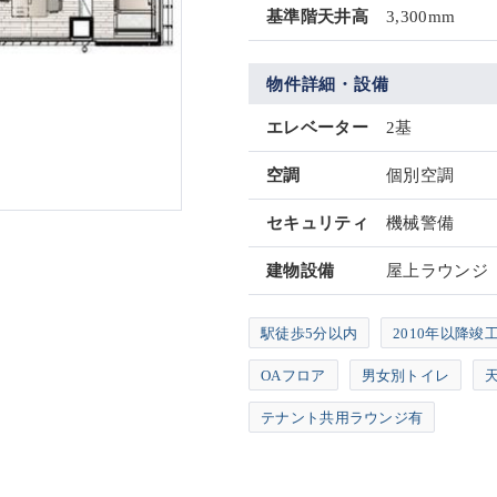
基準階天井高
3,300mm
物件詳細・設備
エレベーター
2基
空調
個別空調
セキュリティ
機械警備
建物設備
屋上ラウンジ
駅徒歩5分以内
2010年以降竣
OAフロア
男女別トイレ
天
テナント共用ラウンジ有