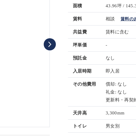
面積
43.96坪 / 145.
賃料
相談
賃料の
共益費
賃料に含む
坪単価
-
預託金
なし
入居時期
即入居
その他費用
償却: なし
礼金: なし
更新料・再契約
天井高
3,300mm
トイレ
男女別