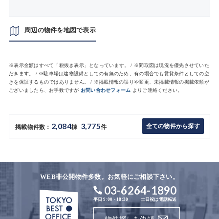
周辺の物件を地図で表示
※表示金額はすべて「税抜き表示」となっています。 / ※間取図は現況を優先させていた
だきます。 / ※駐車場は建物設備としての有無のため、有の場合でも賃貸条件としての空
きを保証するものではありません。 / ※掲載情報の誤りや変更、未掲載情報の掲載依頼が
ございましたら、お手数ですが
お問い合わせフォーム
よりご連絡ください。
2,084
3,775
全ての物件から探す
掲載物件数：
棟
件
WEB非公開物件多数。お気軽にご相談下さい。
03-6264-1890
平日 9:00 - 18:30
土日祝は電話転送