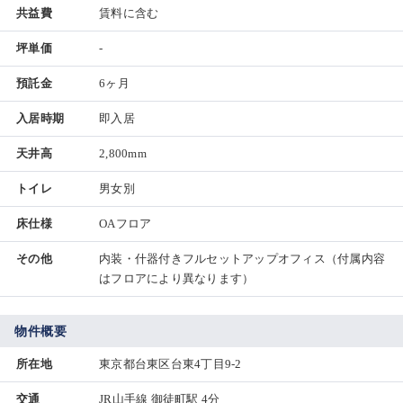
共益費
賃料に含む
坪単価
-
預託金
6ヶ月
入居時期
即入居
天井高
2,800mm
トイレ
男女別
床仕様
OAフロア
その他
内装・什器付きフルセットアップオフィス（付属内容
はフロアにより異なります）
物件概要
所在地
東京都台東区台東4丁目9-2
交通
JR山手線 御徒町駅 4分