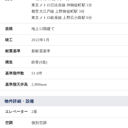
東京メトロ日比谷線 仲御徒町駅 1分
都営大江戸線 上野御徒町駅 3分
東京メトロ銀座線 上野広小路駅 6分
規模
地上12階建て
竣工
2022年1月
耐震基準
新耐震基準
構造
鉄骨(S造)
基準階坪数
51.0坪
基準階天井高
2,800mm
物件詳細・設備
エレベーター
2基
空調
個別空調