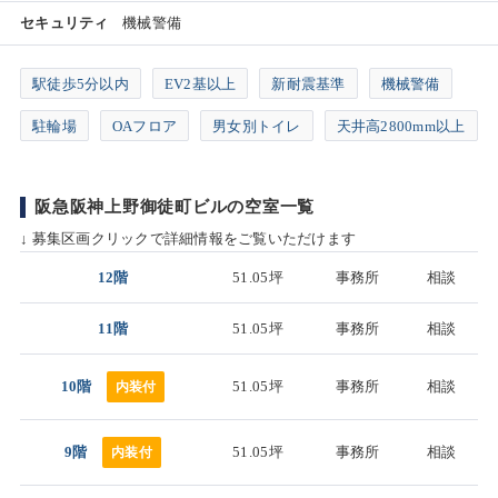
セキュリティ
機械警備
駅徒歩5分以内
EV2基以上
新耐震基準
機械警備
駐輪場
OAフロア
男女別トイレ
天井高2800mm以上
阪急阪神上野御徒町ビルの空室一覧
↓ 募集区画クリックで詳細情報をご覧いただけます
12階
51.05坪
事務所
相談
11階
51.05坪
事務所
相談
10階
51.05坪
事務所
相談
内装付
9階
51.05坪
事務所
相談
内装付