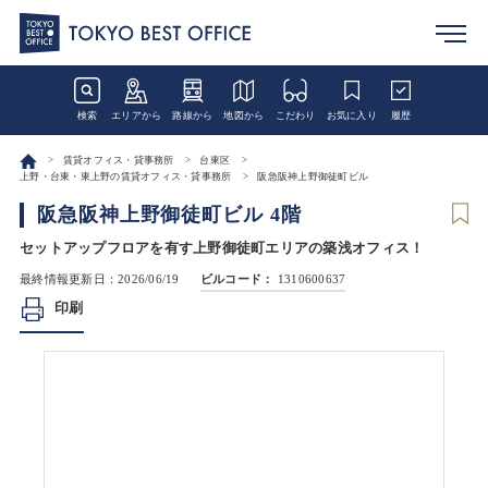
検索
エリアから
路線から
地図から
こだわり
お気に入り
履歴
賃貸オフィス・貸事務所
台東区
上野・台東・東上野の賃貸オフィス・貸事務所
阪急阪神上野御徒町ビル
阪急阪神上野御徒町ビル 4階
セットアップフロアを有す上野御徒町エリアの築浅オフィス！
最終情報更新日：2026/06/19
ビルコード：
1310600637
印刷