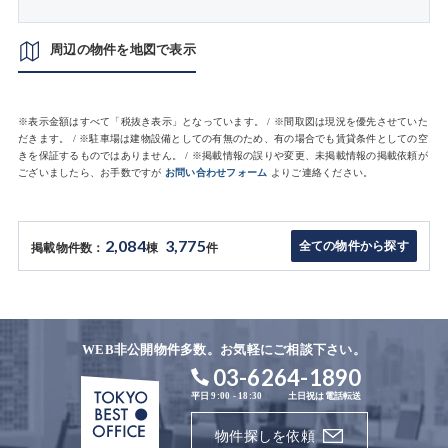
周辺の物件を地図で表示
※表示金額はすべて「税抜き表示」となっています。 / ※間取図は現況を優先させていた
だきます。 / ※駐車場は建物設備としての有無のため、有の場合でも賃貸条件としての空
きを保証するものではありません。 / ※掲載情報の誤りや変更、未掲載情報の掲載依頼が
ございましたら、お手数ですが
お問い合わせフォーム
よりご連絡ください。
2,084
3,775
全ての物件から探す
掲載物件数：
棟
件
WEB非公開物件多数。お気軽にご相談下さい。
03-6264-1890
平日 9:00 - 18:30
土日祝は電話転送
物件探しを依頼