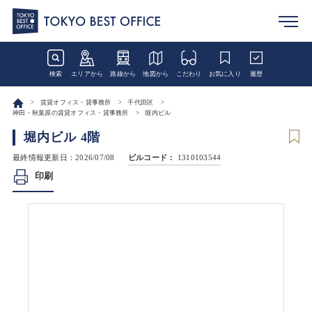
検索
エリアから
路線から
地図から
こだわり
お気に入り
履歴
賃貸オフィス・貸事務所
千代田区
神田・秋葉原の賃貸オフィス・貸事務所
堀内ビル
堀内ビル 4階
最終情報更新日：2026/07/08
ビルコード：
1310103544
印刷