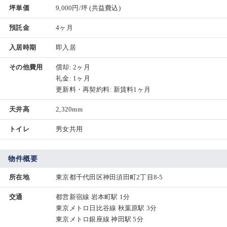
坪単価
9,000円/坪
(共益費込)
預託金
4ヶ月
入居時期
即入居
その他費用
償却: 2ヶ月
礼金: 1ヶ月
更新料・再契約料: 新賃料1ヶ月
天井高
2,320mm
トイレ
男女共用
物件概要
所在地
東京都千代田区神田須田町2丁目8-5
交通
都営新宿線 岩本町駅 1分
東京メトロ日比谷線 秋葉原駅 3分
東京メトロ銀座線 神田駅 5分