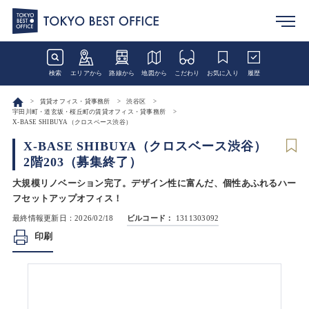
検索
エリアから
路線から
地図から
こだわり
お気に入り
履歴
賃貸オフィス・貸事務所
渋谷区
宇田川町・道玄坂・桜丘町の賃貸オフィス・貸事務所
X-BASE SHIBUYA（クロスベース渋谷）
X-BASE SHIBUYA（クロスベース渋谷）
2階203（募集終了）
大規模リノベーション完了。デザイン性に富んだ、個性あふれるハー
フセットアップオフィス！
最終情報更新日：2026/02/18
ビルコード：
1311303092
印刷