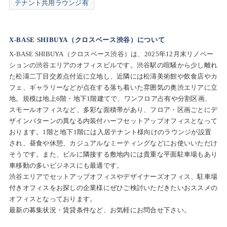
テナント共用ラウンジ有
X-BASE SHIBUYA（クロスベース渋谷）について
X-BASE SHIBUYA（クロスベース渋谷）は、2025年12月末リノベー
ションの渋谷エリアのオフィスビルです。渋谷駅の喧騒から少し離れ
た松濤二丁目交差点付近に立地し、近隣には松濤美術館や飲食店やカ
フェ、ギャラリーなどが点在する落ち着いた雰囲気の奥渋エリアに立
地。規模は地上6階・地下1階建てで、ワンフロア占有や分割区画、
スモールオフィスなど、多彩な面積帯があり、フロア・区画ごとにデ
ザインパターンの異なる内装付ハーフセットアップオフィスとなって
おります。1階と地下1階には入居テナント様向けのラウンジが設置
され、昼食や休憩、カジュアルなミーティングなどにお使いいただけ
そうです。また、ビルに隣接する敷地内には貴重な平面駐車場もあり
車移動の多いビジネスにも最適です。
渋谷エリアでセットアップオフィスやデザイナーズオフィス、駐車場
付きオフィスをお探しの企業様にぜひご検討いただきたいおススメの
オフィスとなっております。
最新の募集状況・賃貸条件など、お気軽にお問合せ下さい。