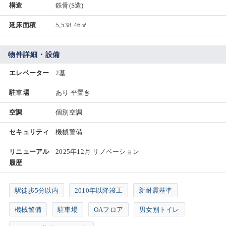
構造
鉄骨(S造)
延床面積
5,538.46㎡
物件詳細・設備
エレベーター
2基
駐車場
あり 平置き
空調
個別空調
セキュリティ
機械警備
リニューアル
2025年12月 リノベーション
履歴
駅徒歩5分以内
2010年以降竣工
新耐震基準
機械警備
駐車場
OAフロア
男女別トイレ