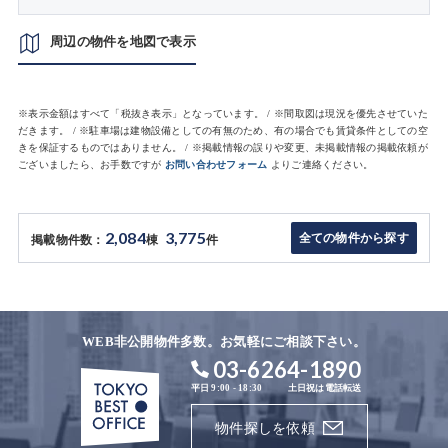
周辺の物件を地図で表示
※表示金額はすべて「税抜き表示」となっています。 / ※間取図は現況を優先させていた
だきます。 / ※駐車場は建物設備としての有無のため、有の場合でも賃貸条件としての空
きを保証するものではありません。 / ※掲載情報の誤りや変更、未掲載情報の掲載依頼が
ございましたら、お手数ですが
お問い合わせフォーム
よりご連絡ください。
2,084
3,775
全ての物件から探す
掲載物件数：
棟
件
WEB非公開物件多数。お気軽にご相談下さい。
03-6264-1890
平日 9:00 - 18:30
土日祝は電話転送
物件探しを依頼