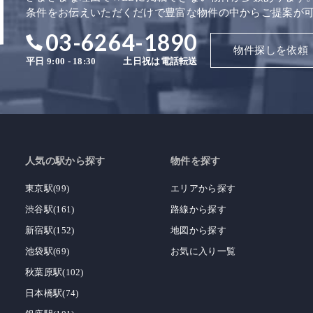
条件をお伝えいただくだけで豊富な物件の中からご提案が
03-6264-1890
物件探しを依頼
平日 9:00 - 18:30
土日祝は電話転送
人気の駅から探す
物件を探す
東京駅(99)
エリアから探す
渋谷駅(161)
路線から探す
新宿駅(152)
地図から探す
池袋駅(69)
お気に入り一覧
秋葉原駅(102)
日本橋駅(74)