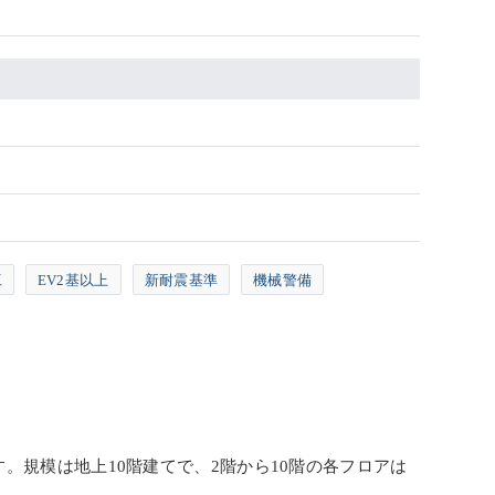
工
EV2基以上
新耐震基準
機械警備
ルです。規模は地上10階建てで、2階から10階の各フロアは