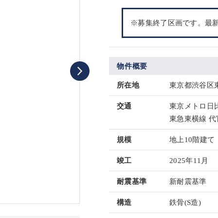
※募集終了区画です。最
物件概要
所在地
東京都渋谷区東3
交通
東京メトロ日比
東急東横線 代
規模
地上10階建て
竣工
2025年11月
耐震基準
新耐震基準
構造
鉄骨(S造)