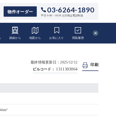
03-6264-1890
物件オーダー
平日 9:00 - 18:30 土日祝は電話転送
ら
路線から
地図から
お気に入り
閲覧
履歴
最終情報更新日：2025/12/12
印刷
1311303064
ビルコード：
04m²