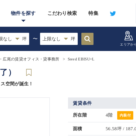
物件を探す
こだわり検索
特集
〜
エリアか
・広尾の賃貸オフィス・貸事務所
Sreed EBISU+L
終了）
ィス空間が誕生！
賃貸条件
所在階
4階
内装付
面積
56.58坪 / 187.