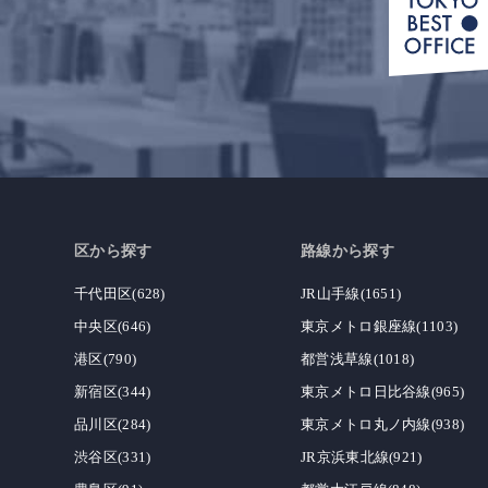
区から探す
路線から探す
千代田区(628)
JR山手線(1651)
中央区(646)
東京メトロ銀座線(1103)
港区(790)
都営浅草線(1018)
新宿区(344)
東京メトロ日比谷線(965)
品川区(284)
東京メトロ丸ノ内線(938)
渋谷区(331)
JR京浜東北線(921)