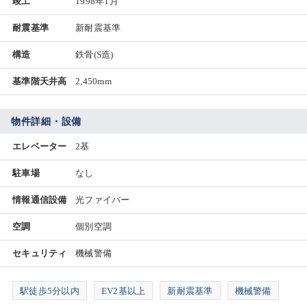
竣工
1998年1月
耐震基準
新耐震基準
構造
鉄骨(S造)
基準階天井高
2,450mm
物件詳細・設備
エレベーター
2基
駐車場
なし
情報通信設備
光ファイバー
空調
個別空調
セキュリティ
機械警備
駅徒歩5分以内
EV2基以上
新耐震基準
機械警備