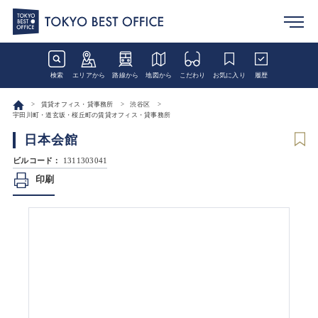
検索
エリアから
路線から
地図から
こだわり
お気に入り
履歴
賃貸オフィス・貸事務所
渋谷区
宇田川町・道玄坂・桜丘町の賃貸オフィス・貸事務所
日本会館
ビルコード：
1311303041
印刷