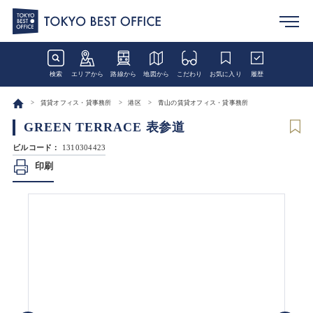
検索
エリアから
路線から
地図から
こだわり
お気に入り
履歴
賃貸オフィス・貸事務所
港区
青山の賃貸オフィス・貸事務所
GREEN TERRACE 表参道
ビルコード：
1310304423
印刷