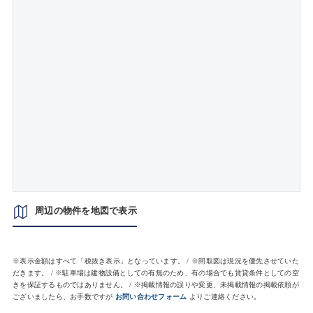
周辺の物件を地図で表示
※表示金額はすべて「税抜き表示」となっています。 / ※間取図は現況を優先させていた
だきます。 / ※駐車場は建物設備としての有無のため、有の場合でも賃貸条件としての空
きを保証するものではありません。 / ※掲載情報の誤りや変更、未掲載情報の掲載依頼が
ございましたら、お手数ですが
お問い合わせフォーム
よりご連絡ください。