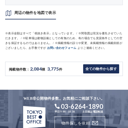
周辺の物件を地図で表示
※表示金額はすべて「税抜き表示」となっています。 / ※間取図は現況を優先させていた
だきます。 / ※駐車場は建物設備としての有無のため、有の場合でも賃貸条件としての空
きを保証するものではありません。 / ※掲載情報の誤りや変更、未掲載情報の掲載依頼が
ございましたら、お手数ですが
お問い合わせフォーム
よりご連絡ください。
2,084
3,775
全ての物件から探す
掲載物件数：
棟
件
WEB非公開物件多数。お気軽にご相談下さい。
03-6264-1890
平日 9:00 - 18:30
土日祝は電話転送
物件探しを依頼