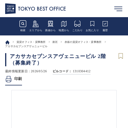
検索
エリアから
路線から
地図から
こだわり
お気に入り
履歴
賃貸オフィス・貸事務所
港区
赤坂の賃貸オフィス・貸事務所
アカサカセブンスアヴェニュービル
アカサカセブンスアヴェニュービル 2階
（募集終了）
最終情報更新日：2026/05/26
ビルコード：
1310304412
印刷