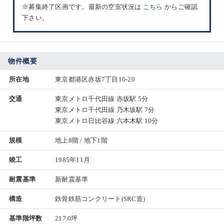
※募集終了区画です。最新の空室状況は
こちら
からご確認
下さい。
物件概要
所在地
東京都港区赤坂7丁目10-20
交通
東京メトロ千代田線 赤坂駅 5分
東京メトロ千代田線 乃木坂駅 7分
東京メトロ日比谷線 六本木駅 10分
規模
地上8階 / 地下1階
竣工
1985年11月
耐震基準
新耐震基準
構造
鉄骨鉄筋コンクリート(SRC造)
基準階坪数
217.0坪