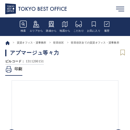
検索
エリアから
路線から
地図から
こだわり
お気に入り
履歴
賃貸オフィス・貸事務所
世田谷区
世田谷区全ての賃貸オフィス・貸事務所
アプマージュ等々力
ビルコード：
1311200151
印刷