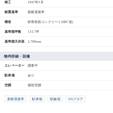
竣工
1997年5月
耐震基準
新耐震基準
構造
鉄骨鉄筋コンクリート(SRC造)
基準階坪数
135.7坪
基準階天井高
2,700mm
物件詳細・設備
エレベーター
調査中
駐車場
あり
空調
個別空調
新耐震基準
駐車場
駐輪場
OAフロア