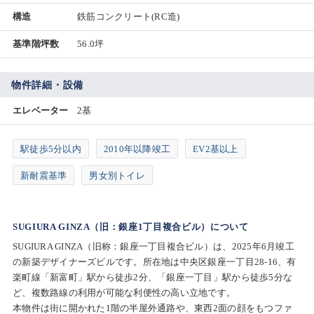
構造
鉄筋コンクリート(RC造)
基準階坪数
56.0坪
物件詳細・設備
エレベーター
2基
駅徒歩5分以内
2010年以降竣工
EV2基以上
新耐震基準
男女別トイレ
SUGIURA GINZA（旧：銀座1丁目複合ビル）について
SUGIURA GINZA（旧称：銀座一丁目複合ビル）は、2025年6月竣工
の新築デザイナーズビルです。所在地は中央区銀座一丁目28-16、有
楽町線「新富町」駅から徒歩2分、「銀座一丁目」駅から徒歩5分な
ど、複数路線の利用が可能な利便性の高い立地です。
本物件は街に開かれた1階の半屋外通路や、東西2面の顔をもつファ