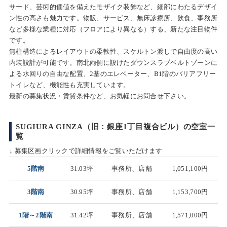
サード、芸術的価値を備えたモザイク装飾など、細部にわたるデザイ
ン性の高さも魅力です。物販、サービス、無床診療所、飲食、事務所
など多様な業種に対応（フロアにより異なる）する、新たな注目物件
です。
無柱構造によるレイアウトの柔軟性、スケルトン渡しで自由度の高い
内装設計が可能です。南北両側に設けたダウンスラブベルトゾーンに
よる水回りの自由な配置、2基のエレベーター、B1階のバリアフリー
トイレなど、機能性も充実しています。
最新の募集状況・賃貸条件など、お気軽にお問合せ下さい。
SUGIURA GINZA（旧：銀座1丁目複合ビル）の空室一
覧
↓ 募集区画クリックで詳細情報をご覧いただけます
5階南
31.03坪
事務所、店舗
1,051,100円
3階南
30.95坪
事務所、店舗
1,153,700円
1階～2階南
31.42坪
事務所、店舗
1,571,000円