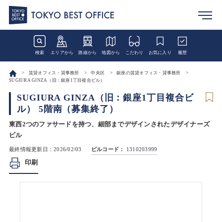
検索
エリアから
路線から
地図から
こだわり
お気に入り
履歴
賃貸オフィス・貸事務所
中央区
銀座の賃貸オフィス・貸事務所
SUGIURA GINZA（旧：銀座1丁目複合ビル）
SUGIURA GINZA（旧：銀座1丁目複合ビ
ル） 5階南（募集終了）
東西2つのファサードを持つ、細部までデザインされたデザイナーズ
ビル
最終情報更新日：2026/02/03
ビルコード：
1310203999
印刷