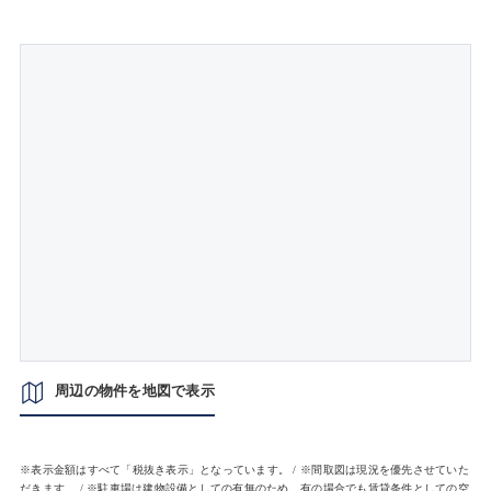
周辺の物件を地図で表示
※表示金額はすべて「税抜き表示」となっています。 / ※間取図は現況を優先させていた
だきます。 / ※駐車場は建物設備としての有無のため、有の場合でも賃貸条件としての空