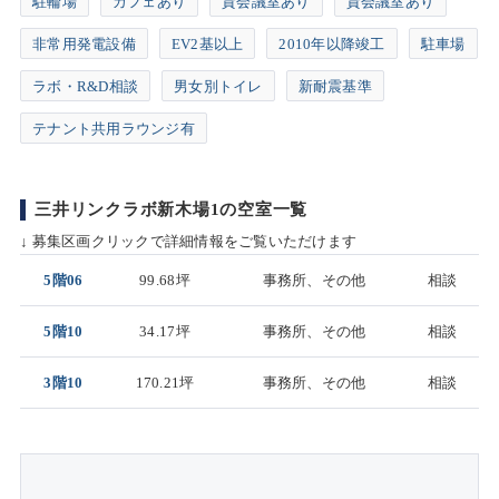
駐輪場
カフェあり
貸会議室あり
貸会議室あり
非常用発電設備
EV2基以上
2010年以降竣工
駐車場
ラボ・R&D相談
男女別トイレ
新耐震基準
テナント共用ラウンジ有
三井リンクラボ新木場1の空室一覧
↓ 募集区画クリックで詳細情報をご覧いただけます
5階06
99.68坪
事務所、その他
相談
5階10
34.17坪
事務所、その他
相談
3階10
170.21坪
事務所、その他
相談