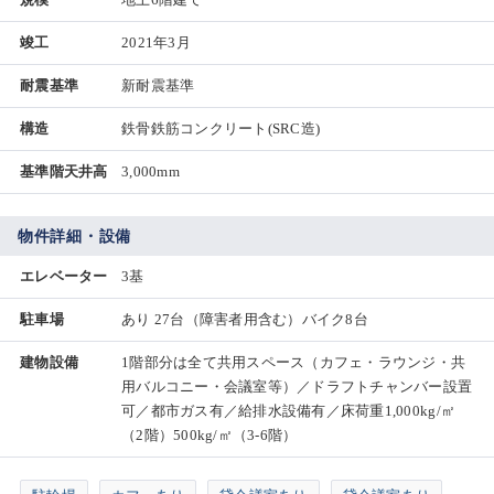
竣工
2021年3月
耐震基準
新耐震基準
構造
鉄骨鉄筋コンクリート(SRC造)
基準階天井高
3,000mm
物件詳細・設備
エレベーター
3基
駐車場
あり 27台（障害者用含む）バイク8台
建物設備
1階部分は全て共用スペース（カフェ・ラウンジ・共
用バルコニー・会議室等）／ドラフトチャンバー設置
可／都市ガス有／給排水設備有／床荷重1,000kg/㎡
（2階）500kg/㎡（3-6階）