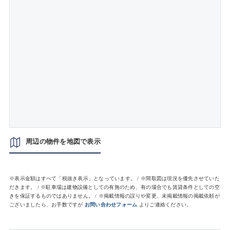
周辺の物件を地図で表示
※表示金額はすべて「税抜き表示」となっています。 / ※間取図は現況を優先させていた
だきます。 / ※駐車場は建物設備としての有無のため、有の場合でも賃貸条件としての空
きを保証するものではありません。 / ※掲載情報の誤りや変更、未掲載情報の掲載依頼が
ございましたら、お手数ですが
お問い合わせフォーム
よりご連絡ください。