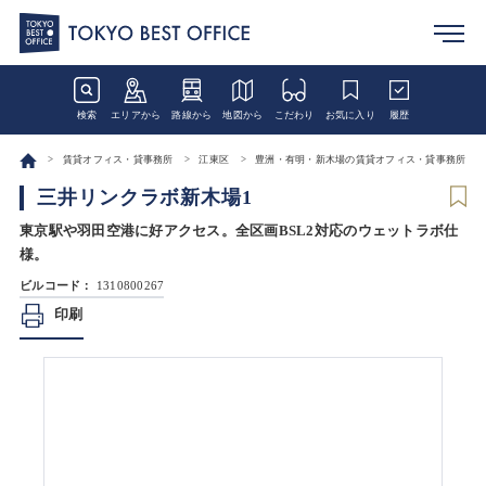
検索
エリアから
路線から
地図から
こだわり
お気に入り
履歴
賃貸オフィス・貸事務所
江東区
豊洲・有明・新木場の賃貸オフィス・貸事務所
三井リンクラボ新木場1
東京駅や羽田空港に好アクセス。全区画BSL2対応のウェットラボ仕
様。
ビルコード：
1310800267
印刷