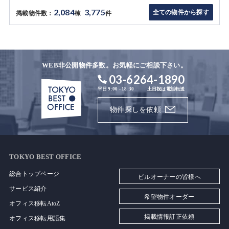
2,084
3,775
全ての物件から探す
掲載物件数：
棟
件
WEB非公開物件多数。お気軽にご相談下さい。
03-6264-1890
平日 9:00 - 18:30
土日祝は電話転送
物件探しを依頼
TOKYO BEST OFFICE
総合トップページ
ビルオーナーの皆様へ
サービス紹介
希望物件オーダー
オフィス移転AtoZ
掲載情報訂正依頼
オフィス移転用語集