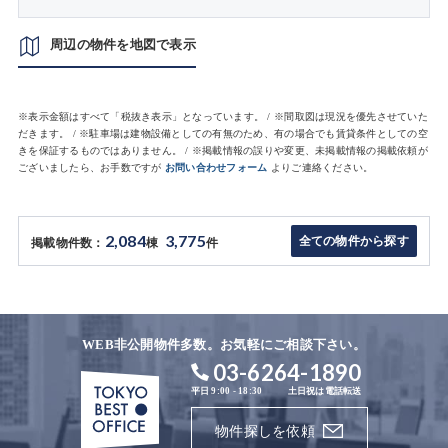
周辺の物件を地図で表示
※表示金額はすべて「税抜き表示」となっています。 / ※間取図は現況を優先させていた
だきます。 / ※駐車場は建物設備としての有無のため、有の場合でも賃貸条件としての空
きを保証するものではありません。 / ※掲載情報の誤りや変更、未掲載情報の掲載依頼が
ございましたら、お手数ですが
お問い合わせフォーム
よりご連絡ください。
2,084
3,775
全ての物件から探す
掲載物件数：
棟
件
WEB非公開物件多数。お気軽にご相談下さい。
03-6264-1890
平日 9:00 - 18:30
土日祝は電話転送
物件探しを依頼