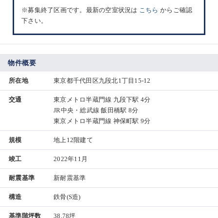
※募集終了区画です。最新の空室状況は
こちら
からご確認
下さい。
物件概要
所在地
東京都千代田区九段北1丁目15-12
交通
東京メトロ半蔵門線 九段下駅 4分
JR中央・総武線 飯田橋駅 8分
東京メトロ半蔵門線 神保町駅 9分
規模
地上12階建て
竣工
2022年11月
耐震基準
新耐震基準
構造
鉄骨(S造)
基準階坪数
38.78坪