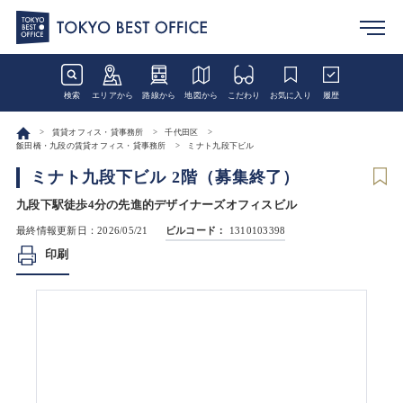
検索
エリアから
路線から
地図から
こだわり
お気に入り
履歴
賃貸オフィス・貸事務所
千代田区
飯田橋・九段の賃貸オフィス・貸事務所
ミナト九段下ビル
ミナト九段下ビル 2階（募集終了）
九段下駅徒歩4分の先進的デザイナーズオフィスビル
最終情報更新日：2026/05/21
ビルコード：
1310103398
印刷